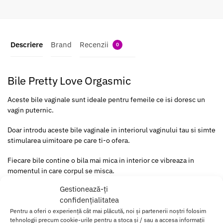
Descriere
Brand
Recenzii
0
Bile Pretty Love Orgasmic
Aceste bile vaginale sunt ideale pentru femeile ce isi doresc un
vagin puternic.
Doar introdu aceste bile vaginale in interiorul vaginului tau si simte
stimularea uimitoare pe care ti-o ofera.
Fiecare bile contine o bila mai mica in interior ce vibreaza in
momentul in care corpul se misca.
Gestionează-ți
Vei simti mici furnicaturi care te vor face sa zambesti de placere.
confidențialitatea
Printre beneficiile utilizarii acestor bile se numara orgasme ultra-
Pentru a oferi o experiență cât mai plăcută, noi și partenerii noștri folosim
tehnologii precum cookie-urile pentru a stoca și / sau a accesa informații
intense, prevenirea incontinentei urinare, excitare profunda.