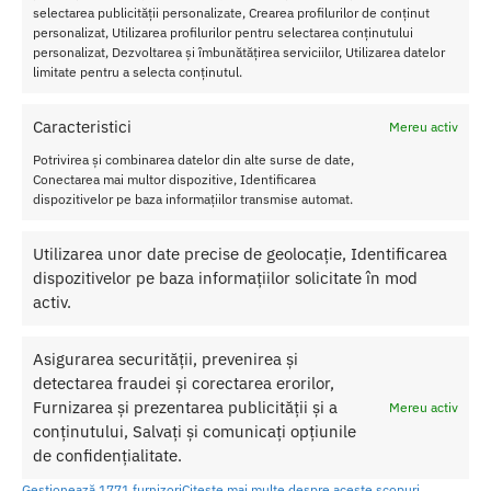
selectarea publicității personalizate, Crearea profilurilor de conținut
retty Love Orgasmic
personalizat, Utilizarea profilurilor pentru selectarea conținutului
personalizat, Dezvoltarea și îmbunătățirea serviciilor, Utilizarea datelor
Principalele calitati ale produsului sunt:
limitate pentru a selecta conținutul.
Diametru: 3,1;3,6 cm
Lungime: 10;15,5 cm
Material: silicon
Caracteristici
Mereu activ
Rezistent la apa
Potrivirea și combinarea datelor din alte surse de date,
Conectarea mai multor dispozitive, Identificarea
Nu lasati produsul la indemana copiilor.
dispozitivelor pe baza informațiilor transmise automat.
Pentru o utilizare mai usoara utilizati un lubrifiant pe baza de apa.
Utilizarea unor date precise de geolocație, Identificarea
dispozitivelor pe baza informațiilor solicitate în mod
Nu uitati sa curatati produsul inainte si dupa fiecare utilizare cu apa
activ.
calda si sapun. Pentru o igienizare suplimentara puteti utiliza un
toycleaner.
Asigurarea securității, prevenirea și
detectarea fraudei și corectarea erorilor,
SKU:
6959532313086
Furnizarea și prezentarea publicității și a
Mereu activ
Categorii:
BILE SEXSHOP
,
Bile vaginale
conținutului, Salvați și comunicați opțiunile
Etichetă:
Bile Pretty Love Orgasmic
de confidențialitate.
Gestionează 1771 furnizori
Citește mai multe despre aceste scopuri