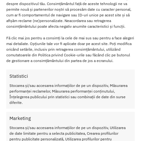
despre dispozitivul tău. Consimțământul față de aceste tehnologii ne va
permite nouă și partenerilor noștri să procesăm date cu caracter personal,
Bilele Pretty Love Orgasmic ball sunt perfecte pentru femeile ce
cum ar fi comportamentul de navigare sau ID-uri unice pe acest site și să
vor sa se bucure mai mult de viata sexuala.
afișăm reclame (ne)personalizate. Neacordarea sau retragerea
consimțământului poate afecta negativ anumite caracteristici și funcții.
C
Fă clic mai jos pentru a consimți la cele de mai sus sau pentru a face alegeri
a
mai detaliate. Opțiunile tale vor fi aplicate doar pe acest site. Poți modifica
r
oricând setările, inclusiv prin retragerea consimțământului, utilizând
comutatoarele din Politica privind Cookie-urile sau făcând clic pe butonul
a
de gestionare a consimțământului din partea de jos a ecranului.
c
t
Statistici
e
Stocarea și/sau accesarea informațiilor de pe un dispozitiv, Măsurarea
ri
performanței reclamelor, Măsurarea performanței conținutului,
s
Înțelegerea publicului prin statistici sau combinații de date din surse
ti
diferite.
ci
B
Marketing
il
Stocarea și/sau accesarea informațiilor de pe un dispozitiv, Utilizarea
e
de date limitate pentru a selecta publicitatea, Crearea profilurilor
pentru publicitate personalizată, Utilizarea profilurilor pentru
P