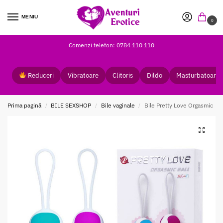
MENIU
0
Comenzi telefon: 0784 110 110
Reduceri
Vibratoare
Clitoris
Dildo
Masturbatoare
Prima pagină
BILE SEXSHOP
Bile vaginale
Bile Pretty Love Orgasmic
/
/
/