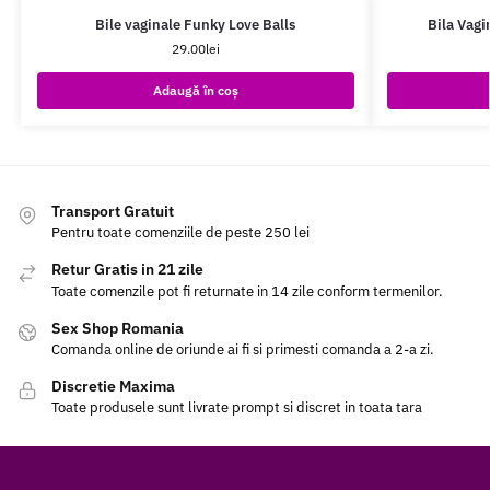
Bile vaginale Funky Love Balls
Bila Vagi
29.00
lei
Adaugă în coș
Transport Gratuit
Pentru toate comenziile de peste 250 lei
Retur Gratis in 21 zile
Toate comenzile pot fi returnate in 14 zile conform termenilor.
Sex Shop Romania
Comanda online de oriunde ai fi si primesti comanda a 2-a zi.
Discretie Maxima
Toate produsele sunt livrate prompt si discret in toata tara