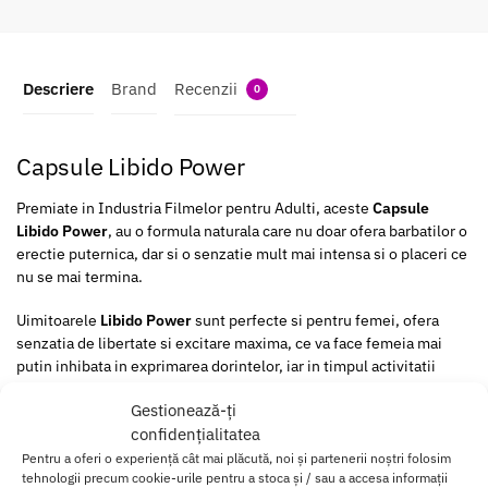
Descriere
Brand
Recenzii
0
Capsule Libido Power
Premiate in Industria Filmelor pentru Adulti, aceste
Capsule
Libido Power
, au o formula naturala care nu doar ofera barbatilor o
erectie puternica, dar si o senzatie mult mai intensa si o placeri ce
nu se mai termina.
Uimitoarele
Libido Power
sunt perfecte si pentru femei, ofera
senzatia de libertate si excitare maxima, ce va face femeia mai
putin inhibata in exprimarea dorintelor, iar in timpul activitatii
sexuale, veti merge mai departe decat in mod normal.
Gestionează-ți
Daca nu aveti curaj sa incercati sexul anal, Capsulele Libido Power,
confidențialitatea
va ajuta sa doriti acea placere, oferindu-va experienta relaxarii
Pentru a oferi o experiență cât mai plăcută, noi și partenerii noștri folosim
necesare.
tehnologii precum cookie-urile pentru a stoca și / sau a accesa informații