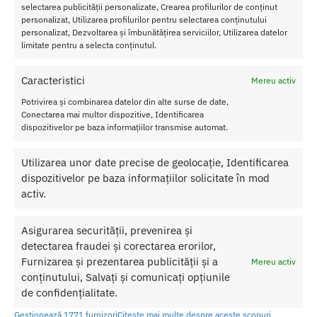
selectarea publicității personalizate, Crearea profilurilor de conținut
stimularii punctului G.
personalizat, Utilizarea profilurilor pentru selectarea conținutului
personalizat, Dezvoltarea și îmbunătățirea serviciilor, Utilizarea datelor
Mod de administare:
Se administreaza o capsula cu 45 de minute
limitate pentru a selecta conținutul.
inainte de efectul dorit.
Caracteristici
Mereu activ
Nu consumati mai mult de o capsula in 24 ore.
Potrivirea și combinarea datelor din alte surse de date,
Nu administrati in cazul in care aveti probleme de inima sau
Conectarea mai multor dispozitive, Identificarea
dificultati urinare, diabet.
dispozitivelor pe baza informațiilor transmise automat.
Nu se administreaza de catre femeile insarcinate.
Utilizarea unor date precise de geolocație, Identificarea
dispozitivelor pe baza informațiilor solicitate în mod
Cantitate:
10 capsule
activ.
Asigurarea securității, prevenirea și
SKU:
8718247420032
detectarea fraudei și corectarea erorilor,
Categorii:
STIMULENTE
,
Afrodisiace
,
Cresterea potentei
Furnizarea și prezentarea publicității și a
Etichetă:
Capsule Libido Power
Mereu activ
conținutului, Salvați și comunicați opțiunile
de confidențialitate.
Produse similare
Gestionează 1771 furnizori
Citește mai multe despre aceste scopuri