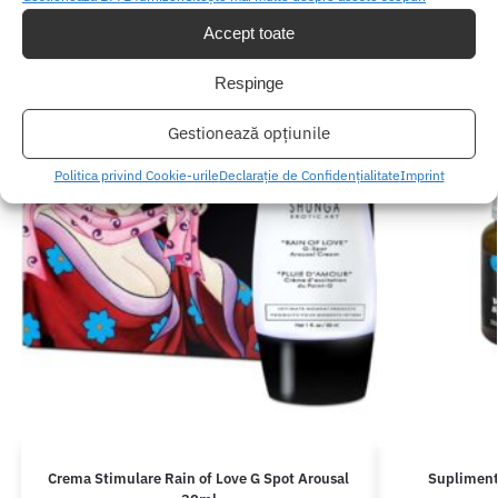
Accept toate
Respinge
Gestionează opțiunile
Politica privind Cookie-urile
Declarație de Confidențialitate
Imprint
Crema Stimulare Rain of Love G Spot Arousal
Supliment