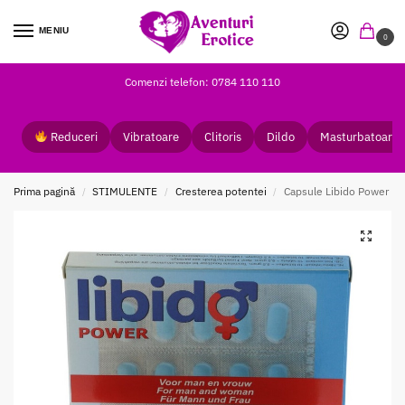
MENIU
0
Comenzi telefon: 0784 110 110
Reduceri
Vibratoare
Clitoris
Dildo
Masturbatoare
Prima pagină
STIMULENTE
Cresterea potentei
Capsule Libido Power
/
/
/