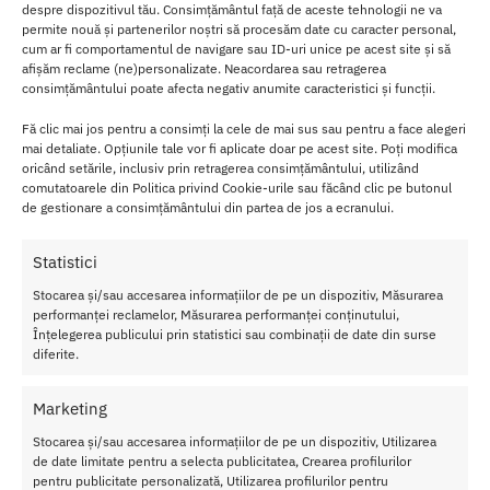
despre dispozitivul tău. Consimțământul față de aceste tehnologii ne va
permite nouă și partenerilor noștri să procesăm date cu caracter personal,
Aceste caracteristici sunt principalile motive pentru care Libido
cum ar fi comportamentul de navigare sau ID-uri unice pe acest site și să
Power este folosit de multi actori si actrite in filmele pentru adulti.
afișăm reclame (ne)personalizate. Neacordarea sau retragerea
consimțământului poate afecta negativ anumite caracteristici și funcții.
Combinatia de ierburi din formula acestor capsule, imbunatateste
alimentarea cu sange a penisului si vaginului, prin urmare veti
Fă clic mai jos pentru a consimți la cele de mai sus sau pentru a face alegeri
experimenta ca sunteti capabil sa aveti erectie de mai multe ori la
mai detaliate. Opțiunile tale vor fi aplicate doar pe acest site. Poți modifica
oricând setările, inclusiv prin retragerea consimțământului, utilizând
rand.
comutatoarele din Politica privind Cookie-urile sau făcând clic pe butonul
de gestionare a consimțământului din partea de jos a ecranului.
Pentru vagin, acestea vor influenta pozitiv zonele erogene,
facandu-le mai sensibile, iar punctul G va fi depistat foarte usor.
Statistici
Capsulele Libido Power sunt eficiente pentru aproximativ 5 ore, in
Stocarea și/sau accesarea informațiilor de pe un dispozitiv, Măsurarea
aceasta perioada veti experimenta foarte usor un libido crescut si
performanței reclamelor, Măsurarea performanței conținutului,
o erectie tare.
Înțelegerea publicului prin statistici sau combinații de date din surse
diferite.
Capsulele Libido Power stimuleaza punctul G!
Marketing
Nu ati descoperit inca punctul G si doriti cel putin odata in viata sa
expermentati aceasta placere?
Stocarea și/sau accesarea informațiilor de pe un dispozitiv, Utilizarea
de date limitate pentru a selecta publicitatea, Crearea profilurilor
pentru publicitate personalizată, Utilizarea profilurilor pentru
Utilizati Libido Power si veti descoperi cu usurinta placerea