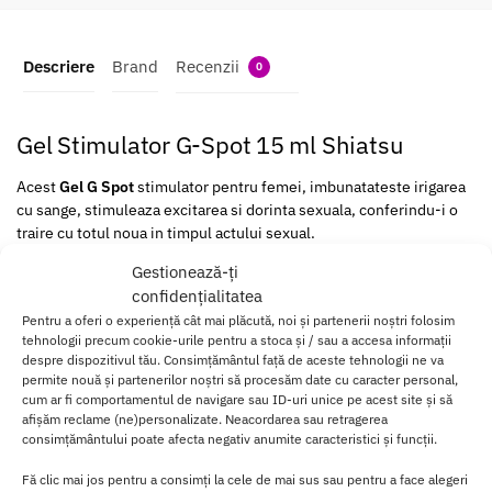
Descriere
Brand
Recenzii
0
Gel Stimulator G-Spot 15 ml Shiatsu
Acest
Gel G Spot
stimulator pentru femei, imbunatateste irigarea
cu sange, stimuleaza excitarea si dorinta sexuala, conferindu-i o
traire cu totul noua in timpul actului sexual.
Gestionează-ți
Trezeste senzatii placute de voluptate care va vor insoti pe tot
confidențialitatea
parcursul sexului pana la atingerea unui orgasm intensiv.
Pentru a oferi o experiență cât mai plăcută, noi și partenerii noștri folosim
tehnologii precum cookie-urile pentru a stoca și / sau a accesa informații
In momentul in care partenerul preia masajul veti avea parte de un
despre dispozitivul tău. Consimțământul față de aceste tehnologii ne va
preludiu foarte erotic.
permite nouă și partenerilor noștri să procesăm date cu caracter personal,
cum ar fi comportamentul de navigare sau ID-uri unice pe acest site și să
Mod de
afișăm reclame (ne)personalizate. Neacordarea sau retragerea
utilizare
consimțământului poate afecta negativ anumite caracteristici și funcții.
Aplica o
Fă clic mai jos pentru a consimți la cele de mai sus sau pentru a face alegeri