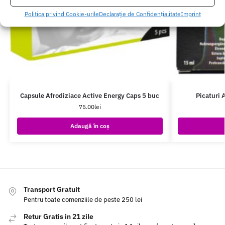
Politica privind Cookie-urile
Declarație de Confidențialitate
Imprint
Capsule Afrodiziace Active Energy Caps 5 buc
Picaturi 
75.00
lei
Adaugă în coș
Transport Gratuit
Pentru toate comenziile de peste 250 lei
Retur Gratis in 21 zile