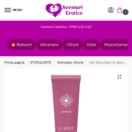
MENIU
0
Comenzi telefon: 0784 110 110
Reduceri
Vibratoare
Clitoris
Dildo
Masturbatoare
Prima pagină
STIMULENTE
Stimulare clitoris
Gel Stimulator G-Spot 15 ml Shiatsu
/
/
/