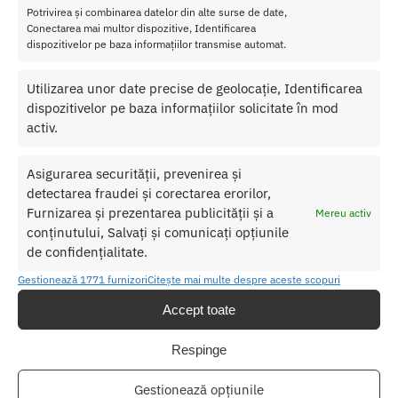
Potrivirea și combinarea datelor din alte surse de date,
Conectarea mai multor dispozitive, Identificarea
dispozitivelor pe baza informațiilor transmise automat.
SKU:
4042342005219
Categorii:
Stimulare clitoris
,
STIMULENTE
Utilizarea unor date precise de geolocație, Identificarea
Etichete:
Gel Stimulator G-Spot
,
Gel Stimulator G-Spot 15 ml
dispozitivelor pe baza informațiilor solicitate în mod
Shiatsu
activ.
Produse similare
Asigurarea securității, prevenirea și
detectarea fraudei și corectarea erorilor,
Furnizarea și prezentarea publicității și a
Mereu activ
conținutului, Salvați și comunicați opțiunile
de confidențialitate.
Gestionează 1771 furnizori
Citește mai multe despre aceste scopuri
Accept toate
Respinge
Gestionează opțiunile