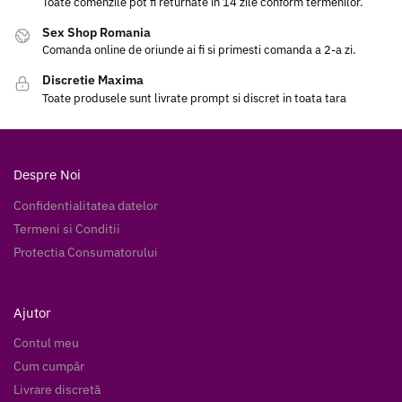
Toate comenzile pot fi returnate in 14 zile conform termenilor.
Sex Shop Romania
Comanda online de oriunde ai fi si primesti comanda a 2-a zi.
Discretie Maxima
Toate produsele sunt livrate prompt si discret in toata tara
Despre Noi
Confidentialitatea datelor
Termeni si Conditii
Protectia Consumatorului
Ajutor
Contul meu
Cum cumpăr
Livrare discretă