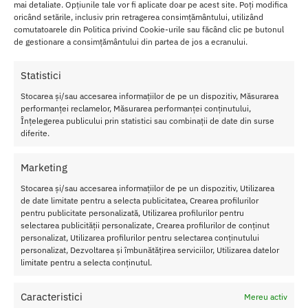
mai detaliate. Opțiunile tale vor fi aplicate doar pe acest site. Poți modifica
cantitate
oricând setările, inclusiv prin retragerea consimțământului, utilizând
mica de
comutatoarele din Politica privind Cookie-urile sau făcând clic pe butonul
gel pe
de gestionare a consimțământului din partea de jos a ecranului.
zona
intima si
Statistici
maseaza
pana se
Stocarea și/sau accesarea informațiilor de pe un dispozitiv, Măsurarea
absoarbe
performanței reclamelor, Măsurarea performanței conținutului,
Înțelegerea publicului prin statistici sau combinații de date din surse
in piele.
diferite.
In cateva
minute,
Marketing
vei incepe sa simti niste senzatii placute.
Stocarea și/sau accesarea informațiilor de pe un dispozitiv, Utilizarea
de date limitate pentru a selecta publicitatea, Crearea profilurilor
Acum te poti bucura iar de orgasme puternice impreuna cu iubitul
pentru publicitate personalizată, Utilizarea profilurilor pentru
tau, cu ajutorul gelului G-Spot Love Explosion de la Shiatsu.
selectarea publicității personalizate, Crearea profilurilor de conținut
personalizat, Utilizarea profilurilor pentru selectarea conținutului
Cantitate
: 15 ml
personalizat, Dezvoltarea și îmbunătățirea serviciilor, Utilizarea datelor
Sex
– Pentru Femei
limitate pentru a selecta conținutul.
Ingrediente
: Apa, Mentol, Acid lactic, Ulei de seminte de
floarea soarelui, Glicerina vegetala, Ulei din frunze de
Caracteristici
Mereu activ
Cymbopogon Flexuosus