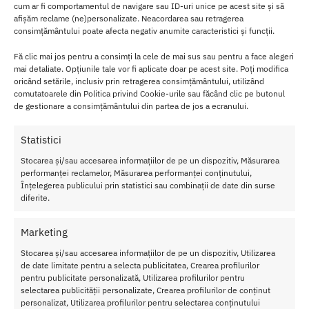
cum ar fi comportamentul de navigare sau ID-uri unice pe acest site și să
momentul dorit, pentru un efect imediat.
afișăm reclame (ne)personalizate. Neacordarea sau retragerea
consimțământului poate afecta negativ anumite caracteristici și funcții.
Un plus de vitalitate: Cum sa folosesti
Fă clic mai jos pentru a consimți la cele de mai sus sau pentru a face alegeri
Volume Sperma Plus
mai detaliate. Opțiunile tale vor fi aplicate doar pe acest site. Poți modifica
oricând setările, inclusiv prin retragerea consimțământului, utilizând
comutatoarele din Politica privind Cookie-urile sau făcând clic pe butonul
Pentru o utilizare eficienta, citeste instructiunile de pe ambalaj
de gestionare a consimțământului din partea de jos a ecranului.
pentru dozajul corect. Pentru a beneficia de efectele sale pe
termen lung, foloseste-le in mod regulat, conform indicatiilor.
Statistici
Pentru un impuls rapid, le poti lua cu aproximativ 30 de minute
inainte de activitate.
Stocarea și/sau accesarea informațiilor de pe un dispozitiv, Măsurarea
performanței reclamelor, Măsurarea performanței conținutului,
Este esential sa nu depasesti doza recomandata, asigurandu-te ca
Înțelegerea publicului prin statistici sau combinații de date din surse
folosirea produsului este sigura si responsabila. Combina
diferite.
utilizarea picaturilor cu un stil de viata sanatos pentru a-ti
maximiza beneficiile.
Marketing
Pastreaza flaconul intr-un loc racoros si ferit de lumina directa a
Stocarea și/sau accesarea informațiilor de pe un dispozitiv, Utilizarea
de date limitate pentru a selecta publicitatea, Crearea profilurilor
soarelui pentru a mentine integritatea ingredientelor. Avand o
pentru publicitate personalizată, Utilizarea profilurilor pentru
dimensiune compacta, il poti depozita discret si il poti lua cu tine
selectarea publicității personalizate, Crearea profilurilor de conținut
atunci cand calatoresti.
personalizat, Utilizarea profilurilor pentru selectarea conținutului