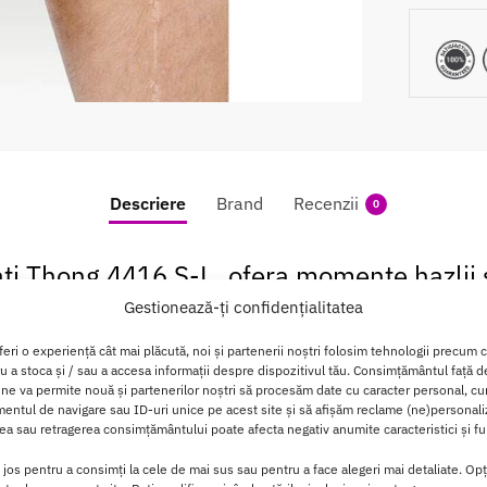
Descriere
Brand
Recenzii
0
ati Thong 4416 S-L, ofera momente hazlii s
Gestionează-ți confidențialitatea
416 S-L, îți poate oferi o stare de spirit seducătoare, stimulâ
 conceput ca o lenjerie intimă de tip Thong pentru bărbați, id
feri o experiență cât mai plăcută, noi și partenerii noștri folosim tehnologii precum 
oment intim sau de zi cu zi. Designul său minimalist, tip string
ru a stoca și / sau a accesa informații despre dispozitivul tău. Consimțământul față 
 ne va permite nouă și partenerilor noștri să procesăm date cu caracter personal, cum
.
ntul de navigare sau ID-uri unice pe acest site și să afișăm reclame (ne)personali
a sau retragerea consimțământului poate afecta negativ anumite caracteristici și fun
 4416 S-L sunt fabricati dintr-un amestec de Poliamida 80% și
 o senzație moale la atingere. Poliamida oferă rezistență, iar E
i jos pentru a consimți la cele de mai sus sau pentru a face alegeri mai detaliate. Opț