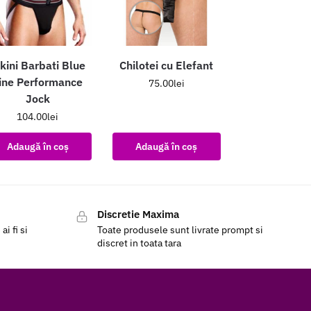
kini Barbati Blue
Chilotei cu Elefant
ine Performance
75.00
lei
Jock
104.00
lei
Adaugă în coș
Adaugă în coș
Discretie Maxima
i fi si
Toate produsele sunt livrate prompt si
discret in toata tara