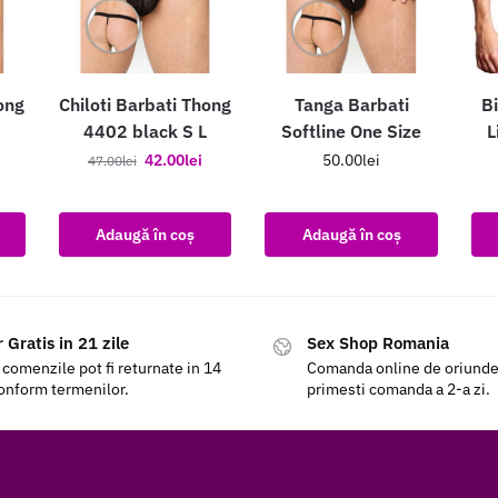
ong
Chiloti Barbati Thong
Tanga Barbati
Bi
4402 black S L
Softline One Size
L
42.00
lei
50.00
lei
47.00
lei
Adaugă în coș
Adaugă în coș
 Gratis in 21 zile
Sex Shop Romania
 comenzile pot fi returnate in 14
Comanda online de oriunde a
conform termenilor.
primesti comanda a 2-a zi.