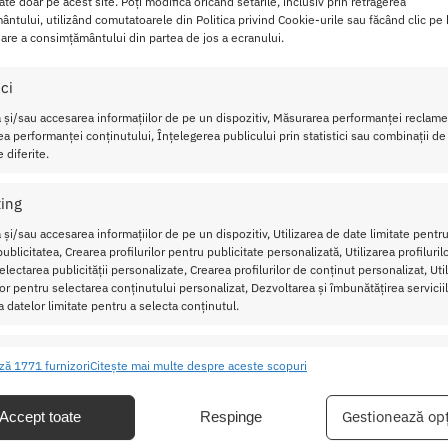
cate doar pe acest site. Poți modifica oricând setările, inclusiv prin retragerea
vibrantă și simbolizează dorința și îndrăzneala.
ntului, utilizând comutatoarele din Politica privind Cookie-urile sau făcând clic pe
are a consimțământului din partea de jos a ecranului.
ng-ul este perfect pentru a fi purtat discret sub pantaloni, ofe
i Thong 4416 S-L îți poate oferi o stare de spirit seducătoare,
ici
tă prin simplitatea sa decupată și materialul de calitate.
 și/sau accesarea informațiilor de pe un dispozitiv, Măsurarea performanței reclamel
a performanței conținutului, Înțelegerea publicului prin statistici sau combinații de
 diferite.
inta in dormitor cu Chiloti pentru Barbati
ing
n dormitor iar o jucarie ti se pare prea mult, perechea de Chil
a atmosferei.
 și/sau accesarea informațiilor de pe un dispozitiv, Utilizarea de date limitate pentru
ublicitatea, Crearea profilurilor pentru publicitate personalizată, Utilizarea profiluril
lectarea publicității personalizate, Crearea profilurilor de conținut personalizat, Uti
ialul elastic vor stimula seductia interioară și îți vor amplific
ilor pentru selectarea conținutului personalizat, Dezvoltarea și îmbunătățirea serviciil
a datelor limitate pentru a selecta conținutul.
ă sau la mașină la un program delicat pentru a menține calit
scătorul automat.
ristici
Mer
ză 1771 furnizori
Citește mai multe despre aceste scopuri
Tehnice
ea și combinarea datelor din alte surse de date, Conectarea mai multor
ive, Identificarea dispozitivelor pe baza informațiilor transmise automat.
Gestionează opț
Accept toate
Respinge
entru bărbați
lyamide, Elastane