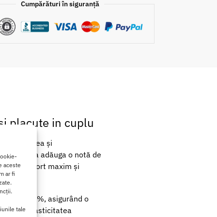
Cumpărături în siguranță
i placute in cuplu
nd încrederea și
eală pentru a adăuga o notă de
cookie-
, oferă confort maxim și
de aceste
 ar fi
zate.
cții.
 Elastan 20%, asigurând o
lastanul elasticitatea
iunile tale