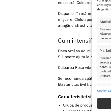
vor fi apli
necesară. Culoarea Rosu este 
consimțămâ
de gestion
Disponibil în mărimea S/L, Tho
mișcare. Chiloti pentru Barbat
Statist
atingând atractivitatea absolu
Stocarea
Măsurare
din surse
Cum intensifici dor
Market
Daca vrei sa aduci ceva nou i
S-L poate ajuta la destindere
Stocarea
selecta p
pentru se
Culoarea Rosu vibrant și mater
profilur
Utilizare
Se recomanda spălarea manual
Elastanului. Evită clorul și u
Caracte
Gestionea
Caracteristici si Detalii 
Potrivir
dispozit
Grupa de produse: Thong p
Culoare: RosuMaterial: Po