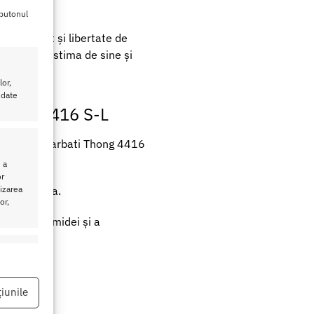
 butonul
rind suport și libertate de
 stimulând stima de sine și
or,
 date
 Thong 4416 S-L
oti pentru Barbati Thong 4416
 a
or
lizarea
a încrederea.
or,
atea Poliamidei și a
eu activ
iunile