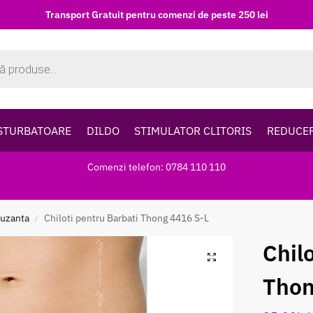
Transport Gratuit pentru comenzi de peste 250 lei
STURBATOARE
DILDO
STIMULATOR CLITORIS
REDUCE
Comenzi telefon: 0784 110 110
muzanta
Chiloti pentru Barbati Thong 4416 S-L
/
Chil
Thon