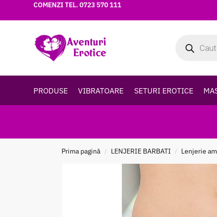
COMENZI TEL.
0723 570 111
PRODUSE
VIBRATOARE
SETURI EROTICE
MA
Prima pagină
LENJERIE BARBATI
Lenjerie a
/
/