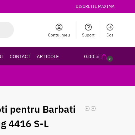
DISCRETIE MAXIMA
Contul meu
Suport
Cos
RI
CONTACT
ARTICOLE
0.00
lei
0
oti pentru Barbati
g 4416 S-L