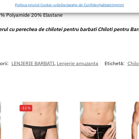
area unor date precise de geolocație, Identificarea dispozitivelor pe
Politica privind Cookie-urile
Declarație de Confidențialitate
Imprint
formațiilor solicitate în mod activ.
80% Polyamide 20% Elastane
area securității, prevenirea și detectarea fraudei și corectarea
erul cu perechea de chilotei pentru barbati Chiloti pentru Ba
r, Furnizarea și prezentarea publicității și a conținutului,
Mer
 și comunicați opțiunile de confidențialitate.
orii:
LENJERIE BARBATI
,
Lenjerie amuzanta
Etichetă:
Chilo
-11%