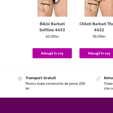
Bikini Barbati
Chiloti Barbati Th
Softline 4433
4422
60.00
lei
58.00
lei
Adaugă în coș
Adaugă în coș
Transport Gratuit
Retur
Pentru toate comenziile de peste 250
Toate
lei
zile 