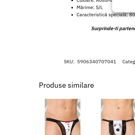
Utiliz
Mărime: S/L
baza in
Caracteristică specială: 
Asigur
S
urprin
de-ti parten
erorilo
Salvați
SKU:
5906340707041
Categ
Produse similare