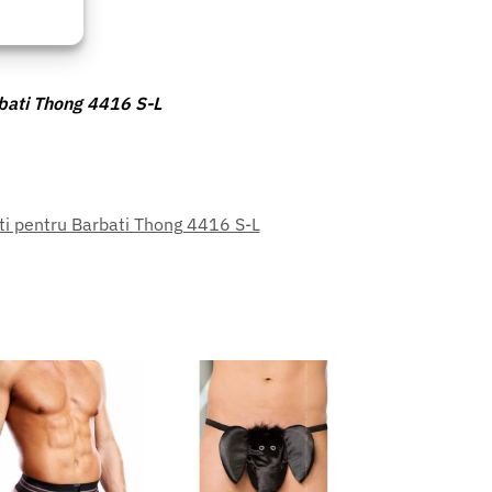
rbati Thong 4416 S-L
eu activ
ti pentru Barbati Thong 4416 S-L