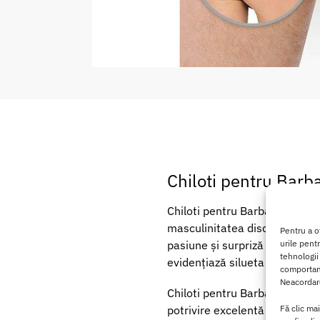
Chiloti pentru Barb
Chiloti pentru Barbati Thong 4
masculinitatea discretă. Este
Pentru a o
pasiune și surpriză oricărui m
urile pent
tehnologii
evidențiază silueta masculină
comportame
Neacordare
Chiloti pentru Barbati Thong
potrivire excelentă pe corp și
Fă clic ma