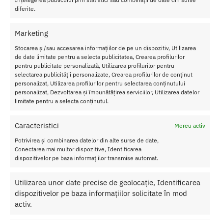
energia fizica.
diferite.
Ghimbir:
Stimuleaza circulatia si contribuie la tonusul
muscular.
Marketing
Seminte de susan:
Sursa bogata de nutrienti esentiali pentru
sanatatea sexuala.
Stocarea și/sau accesarea informațiilor de pe un dispozitiv, Utilizarea
Alune de padure:
Ofera antioxidanti si sustine metabolismul
de date limitate pentru a selecta publicitatea, Crearea profilurilor
energetic.
pentru publicitate personalizată, Utilizarea profilurilor pentru
Cacao de calitate premium:
Pentru un gust delicios si un efect
selectarea publicității personalizate, Crearea profilurilor de conținut
personalizat, Utilizarea profilurilor pentru selectarea conținutului
revitalizant.
personalizat, Dezvoltarea și îmbunătățirea serviciilor, Utilizarea datelor
Lecitina din soia:
Sustine echilibrul hormonal si sanatatea
limitate pentru a selecta conținutul.
sistemului reproducator.
Caracteristici
Mereu activ
Potrivirea și combinarea datelor din alte surse de date,
Conectarea mai multor dispozitive, Identificarea
dispozitivelor pe baza informațiilor transmise automat.
Utilizarea unor date precise de geolocație, Identificarea
dispozitivelor pe baza informațiilor solicitate în mod
activ.