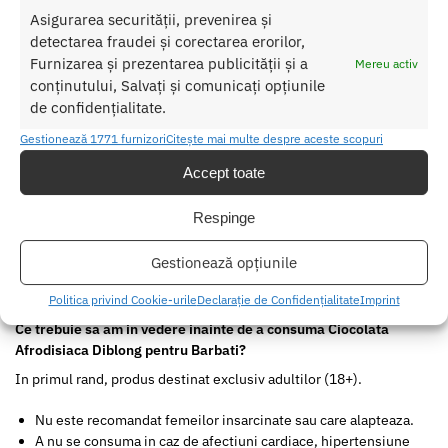
Asigurarea securității, prevenirea și
detectarea fraudei și corectarea erorilor,
Furnizarea și prezentarea publicității și a
Mereu activ
conținutului, Salvați și comunicați opțiunile
de confidențialitate.
Cum se consuma Ciocolata Afrodisiaca Diblong pentru
Barbati?
Gestionează 1771 furnizori
Citește mai multe despre aceste scopuri
Pentru rezultate optime, se recomanda consumul a
jumatate de
Accept toate
baton
de ciocolata cu aproximativ
30 de minute inainte de actul
sexual
.
Respinge
Daca doriti un efect mai intens, puteti consuma si cealalta
Gestionează opțiunile
jumatate dupa cateva ore.
Doza maxima:
Nu depasiti
1 cub (24g)
in 24 de ore.
Politica privind Cookie-urile
Declarație de Confidențialitate
Imprint
Ce trebuie sa am in vedere inainte de a consuma Ciocolata
Afrodisiaca Diblong pentru Barbati?
In primul rand, produs destinat exclusiv adultilor (18+).
Nu este recomandat femeilor insarcinate sau care alapteaza.
A nu se consuma in caz de afectiuni cardiace, hipertensiune