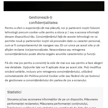
Gestionează-ți
confidențialitatea
Pentru a oferi o experiență cât mai plăcută, noi și partenerii noștri folosim
tehnologii precum cookie-urile pentru a stoca și / sau a accesa informații
despre dispozitivul tău. Consimțământul față de aceste tehnologii ne va
permite nouă și partenerilor noștri să procesăm date cu caracter personal,
cum ar fi comportamentul de navigare sau ID-uri unice pe acest site și să
afișăm reclame (ne)personalizate. Neacordarea sau retragerea
consimțământului poate afecta negativ anumite caracteristici și funcții.
Fă clic mai jos pentru a consimți la cele de mai sus sau pentru a face alegeri
mai detaliate. Opțiunile tale vor fi aplicate doar pe acest site. Poți modifica
oricând setările, inclusiv prin retragerea consimțământului, utilizând
Ce ingrediente are Ciocolata Afrodisiaca Diblong pentru
comutatoarele din Politica privind Cookie-urile sau făcând clic pe butonul
de gestionare a consimțământului din partea de jos a ecranului.
Barbati?
Ciocolata Diblong pentru barbati contine ingrediente atent
Statistici
selectionate pentru a oferi rezultate eficiente:
Stocarea și/sau accesarea informațiilor de pe un dispozitiv, Măsurarea
performanței reclamelor, Măsurarea performanței conținutului,
Extract de ginseng:
Imbunatateste performanta sexuala si
Înțelegerea publicului prin statistici sau combinații de date din surse