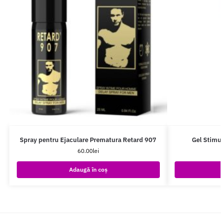
Spray pentru Ejaculare Prematura Retard 907
Gel Stimu
60.00
lei
Adaugă în coș