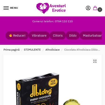
MENIU
0
Comenzi telefon: 0784 110 110
Reduceri
Vibratoare
Clitoris
Dildo
Masturbatoare
Prima pagină
STIMULENTE
Afrodisiace
Ciocolata Afrodisiaca Diblong pentru Barbati
/
/
/