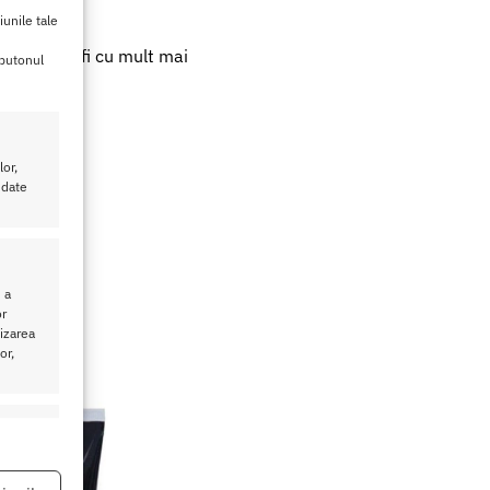
.
iunile tale
erea ta va fi cu mult mai
 butonul
or,
ra.
 date
 a
or
bsorbita.
lizarea
or,
eu activ