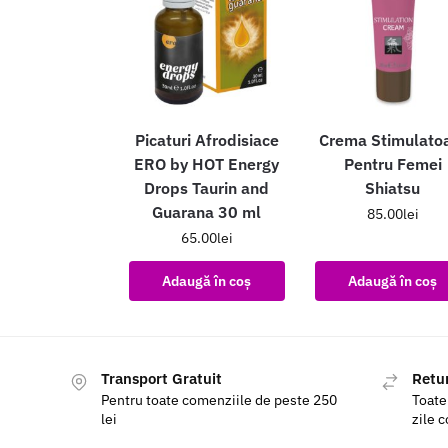
Picaturi Afrodisiace
Crema Stimulato
ERO by HOT Energy
Pentru Femei
Drops Taurin and
Shiatsu
Guarana 30 ml
85.00
lei
65.00
lei
Adaugă în coș
Adaugă în coș
Transport Gratuit
Retur
Pentru toate comenziile de peste 250
Toate
lei
zile 