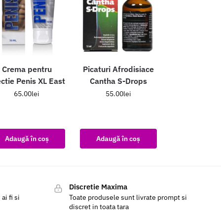
Crema pentru
Picaturi Afrodisiace
ctie Penis XL East
Cantha S-Drops
65.00
lei
55.00
lei
Adaugă în coș
Adaugă în coș
Discretie Maxima
i fi si
Toate produsele sunt livrate prompt si
discret in toata tara