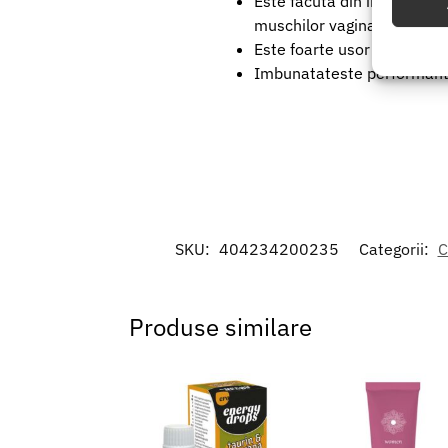
Este facuta din ingredient
muschilor vaginali
Utiliz
Este foarte usor de aplicat
baza in
Imbunatateste performante
Asigur
erorilo
Salvați
SKU:
404234200235
Categorii:
C
Produse similare