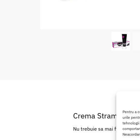
Pentru a o
Crema Stramtare Va
urile pent
tehnologii
Nu trebuie sa mai fii ingrijor
comportame
Neacordare