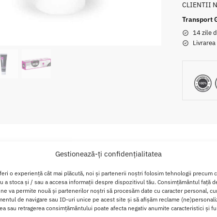
CLIENTII 
Transport 
14 zile d
Livrarea
Descriere
Brand
Recenzii
0
Gestionează-ți confidențialitatea
feri o experiență cât mai plăcută, noi și partenerii noștri folosim tehnologii precum 
gin 30 ml Vagina Tightening Cream XXS
ru a stoca și / sau a accesa informații despre dispozitivul tău. Consimțământul față 
 ne va permite nouă și partenerilor noștri să procesăm date cu caracter personal, cum
ata de dimensiunile zonei tale intime!
ntul de navigare sau ID-uri unice pe acest site și să afișăm reclame (ne)personali
a sau retragerea consimțământului poate afecta negativ anumite caracteristici și fun