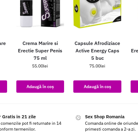
are
Crema Marire si
Capsule Afrodiziace
Erectie Super Penis
Active Energy Caps
Ere
75 ml
5 buc
55.00
lei
75.00
lei
Adaugă în coș
Adaugă în coș
 Gratis in 21 zile
Sex Shop Romania
 comenzile pot fi returnate in 14
Comanda online de oriunde a
conform termenilor.
primesti comanda a 2-a zi.