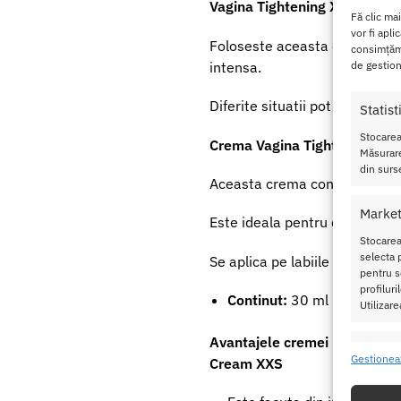
Vagina Tightening XXS
este o
Fă clic ma
vor fi apli
Foloseste aceasta crema si par
consimțămâ
intensa.
de gestion
Diferite situatii pot atrofia mu
Statist
Stocarea
Crema Vagina Tightening Cr
Măsurare
din surse
Aceasta crema contine un age
Market
Este ideala pentru cei ce dor
Stocarea
selecta p
Se aplica pe labiile mari si i
pentru se
profilur
Continut:
30 ml
Utilizare
Avantajele cremei pentru str
Caracte
Gestionea
Cream XXS
Potrivir
dispozit