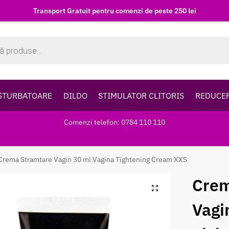
Transport Gratuit pentru comenzi de peste 250 lei
STURBATOARE
DILDO
STIMULATOR CLITORIS
REDUCE
Comenzi telefon: 0784 110 110
Crema Stramtare Vagin 30 ml Vagina Tightening Cream XXS
Crem
Vagi