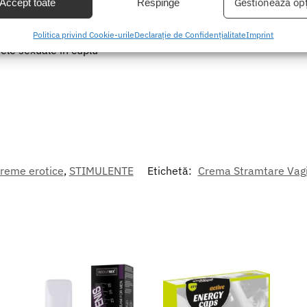
e atent alese pentru a actiona asupra
Gestionează opț
Accept toate
Respinge
area unor date precise de geolocație, Identificarea dispozitivelor pe
Politica privind Cookie-urile
Declarație de Confidențialitate
Imprint
formațiilor solicitate în mod activ.
le sexuale in cuplu
area securității, prevenirea și detectarea fraudei și corectarea
r, Furnizarea și prezentarea publicității și a conținutului,
Mer
 și comunicați opțiunile de confidențialitate.
reme erotice
,
STIMULENTE
Etichetă:
Crema Stramtare Vagi