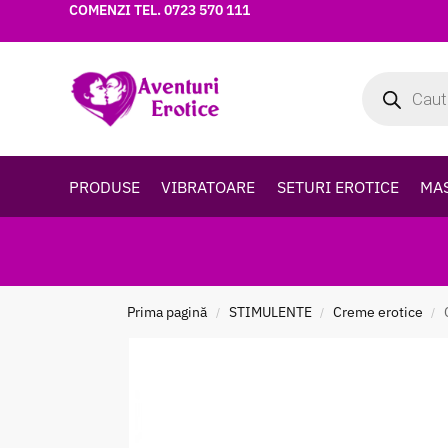
COMENZI TEL.
0723 570 111
PRODUSE
VIBRATOARE
SETURI EROTICE
MA
Prima pagină
STIMULENTE
Creme erotice
/
/
/