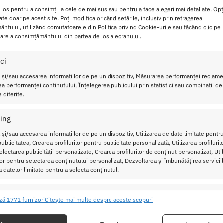
 crema ce ajuta in mod natural la stramtarea peretilor vaginali
i jos pentru a consimți la cele de mai sus sau pentru a face alegeri mai detaliate. Opț
cate doar pe acest site. Poți modifica oricând setările, inclusiv prin retragerea
tenerul tau va fi foarte multumit de senzatiile traite, iar plac
ntului, utilizând comutatoarele din Politica privind Cookie-urile sau făcând clic pe
are a consimțământului din partea de jos a ecranului.
schii vaginali.
ici
 și/sau accesarea informațiilor de pe un dispozitiv, Măsurarea performanței reclamel
eam XXS
vine in ajutor si te ajuta sa refaci dimensiunile acesto
a performanței conținutului, Înțelegerea publicului prin statistici sau combinații de
 diferite.
nt special care imbunatateste elasticitatea vaginala.
ing
esc aventuri amoroase de nedescris.
 și/sau accesarea informațiilor de pe un dispozitiv, Utilizarea de date limitate pentru
ublicitatea, Crearea profilurilor pentru publicitate personalizată, Utilizarea profiluril
n jurul clitorisului si se maseaza delicat pana cand crema este a
lectarea publicității personalizate, Crearea profilurilor de conținut personalizat, Uti
ilor pentru selectarea conținutului personalizat, Dezvoltarea și îmbunătățirea serviciil
a datelor limitate pentru a selecta conținutul.
amtarea vaginului Vagina Tightening
ristici
Mer
ză 1771 furnizori
Citește mai multe despre aceste scopuri
ea și combinarea datelor din alte surse de date, Conectarea mai multor
ive, Identificarea dispozitivelor pe baza informațiilor transmise automat.