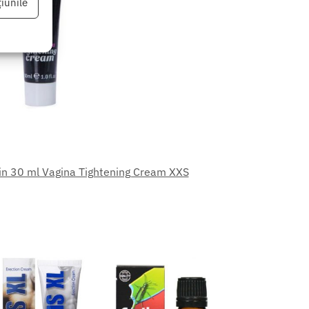
iunile
eu activ
n 30 ml Vagina Tightening Cream XXS