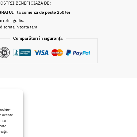
NOSTRII BENEFICIAZA DE :
GRATUIT la comenzi de peste 250 lei
e retur gratis.
 discretă in toata tara
Cumpărături în siguranță
cookie-
de aceste
 ar fi
zate.
cții.