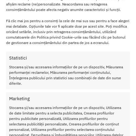
inseamna placerile unui masaj profesionist.
afișăm reclame (ne)personalizate. Neacordarea sau retragerea
consimțământului poate afecta negativ anumite caracteristici și funcții.
Dupa utilizare, crema ta va deveni mai moale, mai fina, mai
catifelata.
Fă clic mai jos pentru a consimți la cele de mai sus sau pentru a face alegeri
mai detaliate. Opțiunile tale vor fi aplicate doar pe acest site. Poți modifica
Este alegerea perfecta pentru a te relaxa sau pentru a petrece timp
oricând setările, inclusiv prin retragerea consimțământului, utilizând
comutatoarele din Politica privind Cookie-urile sau făcând clic pe butonul
de calitate alaturi de persoana iubita.
de gestionare a consimțământului din partea de jos a ecranului.
Contin
e:
200
Statistici
ml
Stocarea și/sau accesarea informațiilor de pe un dispozitiv, Măsurarea
Produc
performanței reclamelor, Măsurarea performanței conținutului,
ator:
S
Înțelegerea publicului prin statistici sau combinații de date din surse
hunga
diferite.
Recom
andat:
Marketing
Unisex
Stocarea și/sau accesarea informațiilor de pe un dispozitiv, Utilizarea
Tip:
Cr
de date limitate pentru a selecta publicitatea, Crearea profilurilor
ema
pentru publicitate personalizată, Utilizarea profilurilor pentru
Propri
selectarea publicității personalizate, Crearea profilurilor de conținut
etati:
A
personalizat, Utilizarea profilurilor pentru selectarea conținutului
romat
personalizat, Dezvoltarea și îmbunătățirea serviciilor, Utilizarea datelor