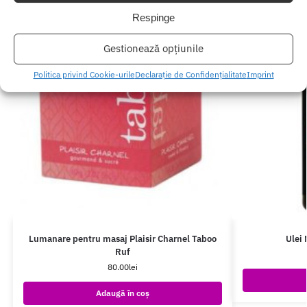
Respinge
Gestionează opțiunile
Politica privind Cookie-urile
Declarație de Confidențialitate
Imprint
Lumanare pentru masaj Plaisir Charnel Taboo
Ulei 
Ruf
80.00
lei
Adaugă în coș