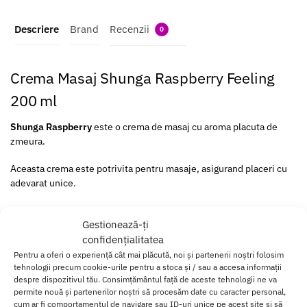
Descriere
Brand
Recenzii
0
Crema Masaj Shunga Raspberry Feeling
200 ml
Shunga Raspberry
este o crema de masaj cu aroma placuta de
zmeura.
Aceasta crema este potrivita pentru masaje, asigurand placeri cu
adevarat unice.
Este o metoda extraordinara de a scapa de stresul acumulat peste
Gestionează-ți
zi, datorita aromei asle delicioase.
confidențialitatea
Aceasta crema este usor de folosit si foarte consistenta, astfel ca
Pentru a oferi o experiență cât mai plăcută, noi și partenerii noștri folosim
o cantitate mica este suficienta pentru intreaga sesiune de masaj.
tehnologii precum cookie-urile pentru a stoca și / sau a accesa informații
despre dispozitivul tău. Consimțământul față de aceste tehnologii ne va
permite nouă și partenerilor noștri să procesăm date cu caracter personal,
Foloseste crema
Shunga Delectable Raspberry
si invata ce
cum ar fi comportamentul de navigare sau ID-uri unice pe acest site și să