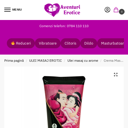
MENIU
0
Comenzi telefon: 0784 110 110
Reduceri
Vibratoare
Clitoris
Dildo
Masturbatoare
Prima pagină
ULEI MASAJ EROTIC
Ulei masaj cu arome
Crema Masaj Shunga Raspberry Feeling 200 ml
/
/
/