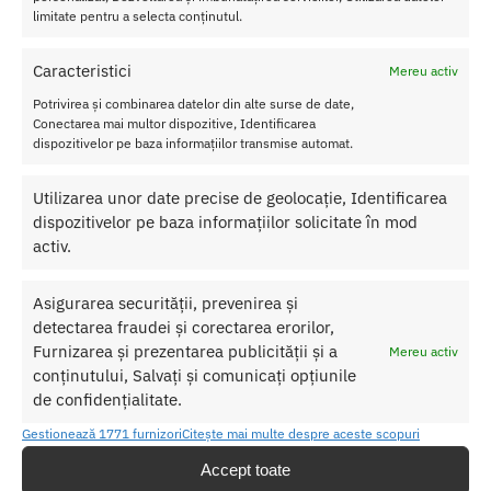
si
limitate pentru a selecta conținutul.
miros
placut
Caracteristici
Mereu activ
Aceasta crema va scapa de inhibitii, va ajuta sa va bucurati de o
Potrivirea și combinarea datelor din alte surse de date,
Conectarea mai multor dispozitive, Identificarea
iubire nelimitata.
dispozitivelor pe baza informațiilor transmise automat.
Dovediti-va unul celuilalt cat de mult va iubiti in cel mai senzual
mod posibil.
Utilizarea unor date precise de geolocație, Identificarea
dispozitivelor pe baza informațiilor solicitate în mod
activ.
SKU:
697309041010
Categorii:
ULEI MASAJ EROTIC
,
Ulei masaj cu arome
Asigurarea securității, prevenirea și
Etichetă:
Crema Masaj Shunga Raspberry Feeling 200 ml
detectarea fraudei și corectarea erorilor,
Furnizarea și prezentarea publicității și a
Mereu activ
Produse similare
conținutului, Salvați și comunicați opțiunile
de confidențialitate.
Gestionează 1771 furnizori
Citește mai multe despre aceste scopuri
Accept toate