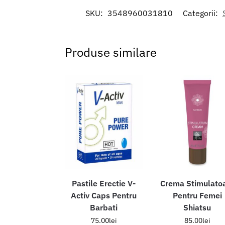
SKU:
3548960031810
Categorii:
Produse similare
Pastile Erectie V-
Crema Stimulato
Activ Caps Pentru
Pentru Femei
Barbati
Shiatsu
75.00
lei
85.00
lei