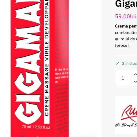
Giga
59.00
lei
Crema pent
combinatie 
au rolul de
feroce!
3 în sto