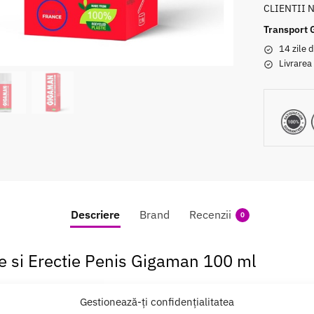
CLIENTII 
Transport 
14 zile d
Livrarea
Descriere
Brand
Recenzii
0
e si Erectie Penis Gigaman 100 ml
 marirea penisului
ce contine ingrediente precum extracte din
Gestionează-ți confidențialitatea
benefic asupra penisului.