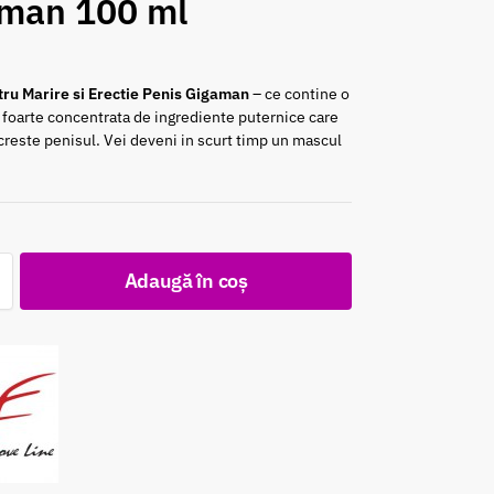
man 100 ml
ru Marire si Erectie Penis Gigaman
– ce contine o
foarte concentrata de ingrediente puternice care
 creste penisul. Vei deveni in scurt timp un mascul
c
Adaugă în coș