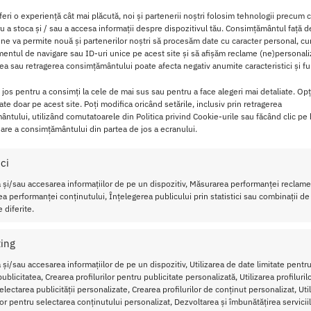
feri o experiență cât mai plăcută, noi și partenerii noștri folosim tehnologii precum 
ediat dupa aplicare vei observa ca penisul tau erect mult mai 
ru a stoca și / sau a accesa informații despre dispozitivul tău. Consimțământul față 
 ne va permite nouă și partenerilor noștri să procesăm date cu caracter personal, cum
penis de dimensiuni uriase
, cu care vei impresiona orice feme
ntul de navigare sau ID-uri unice pe acest site și să afișăm reclame (ne)personali
a sau retragerea consimțământului poate afecta negativ anumite caracteristici și fun
a de cuplu si ajuta-ti partenera sa ajunga mai usor la orgasm.
i jos pentru a consimți la cele de mai sus sau pentru a face alegeri mai detaliate. Opț
cate doar pe acest site. Poți modifica oricând setările, inclusiv prin retragerea
-ti oferi un penis de invidiat, crema Gigaman este de cand a a
ntului, utilizând comutatoarele din Politica privind Cookie-urile sau făcând clic pe
are a consimțământului din partea de jos a ecranului.
 penisului.
 foarte concentrata de ingrediente puternice care
au rolul de
ici
 și/sau accesarea informațiilor de pe un dispozitiv, Măsurarea performanței reclamel
olul
de a imbunatati erectia
, rezolvand doua probleme de-odat
a performanței conținutului, Înțelegerea publicului prin statistici sau combinații de
 diferite.
re pentru placerile intense pe care doar tu i le oferi!
ing
man 100 ml
 și/sau accesarea informațiilor de pe un dispozitiv, Utilizarea de date limitate pentru
ublicitatea, Crearea profilurilor pentru publicitate personalizată, Utilizarea profiluril
rema pe penis si maseaza 2-3 minute pana se absoarbe in tesut
lectarea publicității personalizate, Crearea profilurilor de conținut personalizat, Uti
ilor pentru selectarea conținutului personalizat, Dezvoltarea și îmbunătățirea serviciil