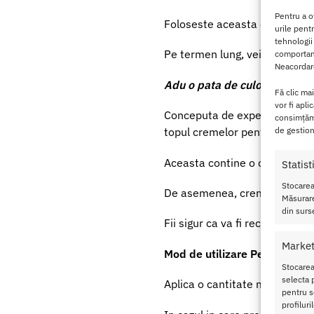
Pentru a o
Foloseste aceasta crema si im
urile pent
tehnologii
Pe termen lung, vei obtine un
comportame
Neacordare
Adu o pata de culoare in viat
Fă clic ma
vor fi apli
Conceputa de experti pentru a
consimțămâ
de gestion
topul cremelor pentru marirea
Aceasta contine o combinatie
Statist
Stocarea
De asemenea, crema are si r
Măsurare
din surse
Fii sigur ca va fi recunoscatoa
Market
Mod de utilizare Penis Giga
Stocarea
selecta p
Aplica o cantitate mica de c
pentru se
profilur