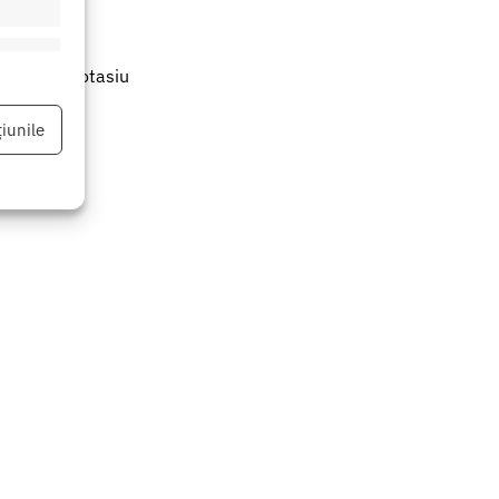
eu activ
Sorbat de potasiu
iunile
eu activ