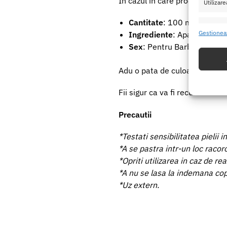
In cazul in care produsul intr
Utilizare
Cantitate
: 100 ml
Caracte
Gestionea
Ingrediente
: Apa, Etilhexi
Potrivir
Sex
: Pentru Barbati
dispozit
Adu o pata de culoare in viata
Utiliz
baza in
Fii sigur ca va fi recunoscatoa
Precautii
Asigur
erorilo
*Testati sensibilitatea pielii 
Salvați
*A se pastra intr-un loc racoro
*Opriti utilizarea in caz de rea
*A nu se lasa la indemana copi
*Uz extern.