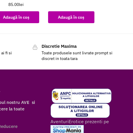
85.00
lei
Adaugă în coș
Adaugă în coș
Discretie Maxima
i fi si
Toate produsele sunt livrate prompt si
discret in toata tara
r
bul nostru AVE si
ere la toate
AventuriErotice prezenti pe
Reducere