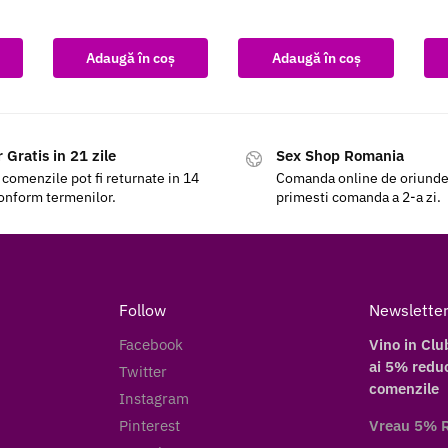
Adaugă în coș
Adaugă în coș
 Gratis in 21 zile
Sex Shop Romania
 comenzile pot fi returnate in 14
Comanda online de oriunde a
conform termenilor.
primesti comanda a 2-a zi.
Follow
Newslette
Facebook
Vino in Clu
ai 5% reduc
Twitter
comenzile
Instagram
Pinterest
Vreau 5% 