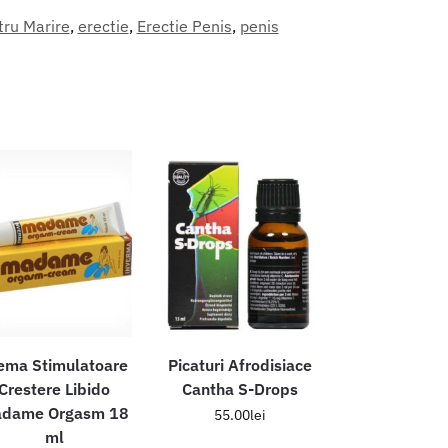
ru Marire
,
erectie
,
Erectie Penis
,
penis
ema Stimulatoare
Picaturi Afrodisiace
Crestere Libido
Cantha S-Drops
dame Orgasm 18
55.00
lei
ml