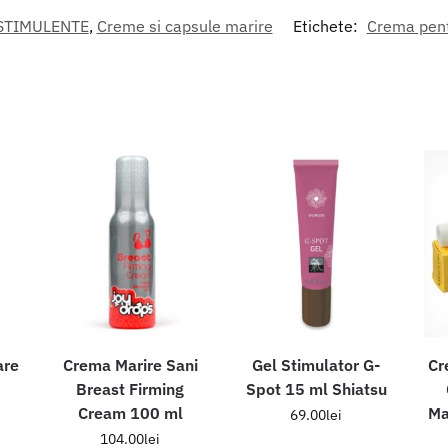
STIMULENTE
,
Creme si capsule marire
Etichete:
Crema pent
are
Crema Marire Sani
Gel Stimulator G-
Cr
Breast Firming
Spot 15 ml Shiatsu
Cream 100 ml
Ma
69.00
lei
104.00
lei