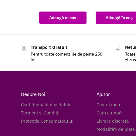
Adaugă în coș
Adaugă în coș
Transport Gratuit
Retur
Pentru toate comenziile de peste 250
Toate
lei
zile 
Despre Noi
Ajutor
Confidentialitatea datelor
Contul meu
Termeni si Conditii
Cum cumpăr
Protectia Consumatorului
Livrare discretă
Modalități de plată