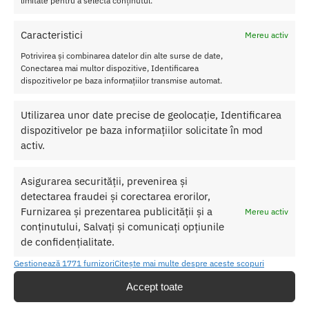
limitate pentru a selecta conținutul.
Pentru o utilizare mai usoara utilizati un lubrifiant pe baza de apa.
Caracteristici
Mereu activ
Nu uitati sa curatati produsul inainte si dupa fiecare utilizare cu apa
Potrivirea și combinarea datelor din alte surse de date,
calda si sapun.
Conectarea mai multor dispozitive, Identificarea
dispozitivelor pe baza informațiilor transmise automat.
Pentru o igienizare suplimentara puteti utiliza un toycleaner.
Utilizarea unor date precise de geolocație, Identificarea
dispozitivelor pe baza informațiilor solicitate în mod
SKU:
759746544230
activ.
Categorii:
COSMETICE SI IGIENA
,
Igiena anala
Etichete:
anal
,
Dus Anal
,
irigator anal
Asigurarea securității, prevenirea și
detectarea fraudei și corectarea erorilor,
Produse similare
Furnizarea și prezentarea publicității și a
Mereu activ
conținutului, Salvați și comunicați opțiunile
de confidențialitate.
Gestionează 1771 furnizori
Citește mai multe despre aceste scopuri
Accept toate