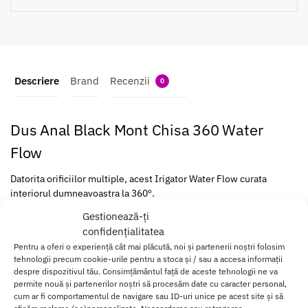
Descriere
Brand
Recenzii
0
Dus Anal Black Mont Chisa 360 Water
Flow
Datorita orificiilor multiple, acest Irigator Water Flow curata
interiorul dumneavoastra la 360º.
Gestionează-ți
Este ideal pentru persoanele care doresc
o curatare in
confidențialitatea
profunzime
a zonei anale.
Pentru a oferi o experiență cât mai plăcută, noi și partenerii noștri folosim
tehnologii precum cookie-urile pentru a stoca și / sau a accesa informații
Black Mont de la Chisa Novelties este confectionat din
despre dispozitivul tău. Consimțământul față de aceste tehnologii ne va
polioximetilena (POM),
un material placut la atingere
si usor de
permite nouă și partenerilor noștri să procesăm date cu caracter personal,
inserat.
cum ar fi comportamentul de navigare sau ID-uri unice pe acest site și să