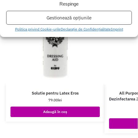
Respinge
Gestionează opțiunile
Politica privind Cookie-urile
Declarație de Confidențialitate
Imprint
Solutie pentru Latex Eros
All Purpo
Dezinfectarea J
79.00
lei
Adaugă în coș