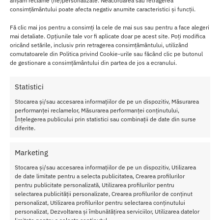
afișăm reclame (ne)personalizate. Neacordarea sau retragerea
Folosind dusul anal Black Mont vei avea siguranta ca te vei
consimțământului poate afecta negativ anumite caracteristici și funcții.
bucura doar de partea placuta a jocurilor sexuale.
Fă clic mai jos pentru a consimți la cele de mai sus sau pentru a face alegeri
mai detaliate. Opțiunile tale vor fi aplicate doar pe acest site. Poți modifica
De asemenea, poate fi utilizat si inainte de a utiliza o jucarie
oricând setările, inclusiv prin retragerea consimțământului, utilizând
erotica, pentru o masturbare anala igienica.
comutatoarele din Politica privind Cookie-urile sau făcând clic pe butonul
de gestionare a consimțământului din partea de jos a ecranului.
Oricare ar fi motivul,
daca ai nevoie de un anus curat
, dusul anal
Black Mont de la Chisa este ceea ce ai nevoie!
Statistici
Este indicat sa fie proiectat fara nici un fel de limitare a presiunii
Stocarea și/sau accesarea informațiilor de pe un dispozitiv, Măsurarea
apei, astfel incat va rugam sa fiti constienti de faptul ca presiunea
performanței reclamelor, Măsurarea performanței conținutului,
nu devine prea mare.
Înțelegerea publicului prin statistici sau combinații de date din surse
diferite.
Caracteristici Dus Anal Black Mont Chisa 360 Water Flow
Marketing
Lungime:
15 cm
Diametru:
1.9 cm
Stocarea și/sau accesarea informațiilor de pe un dispozitiv, Utilizarea
Culoare:
Negru
de date limitate pentru a selecta publicitatea, Crearea profilurilor
Greutate:
16 gr.
pentru publicitate personalizată, Utilizarea profilurilor pentru
selectarea publicității personalizate, Crearea profilurilor de conținut
Rezistent la apa
personalizat, Utilizarea profilurilor pentru selectarea conținutului
personalizat, Dezvoltarea și îmbunătățirea serviciilor, Utilizarea datelor
Nu lasati produsul la indemana copiilor.