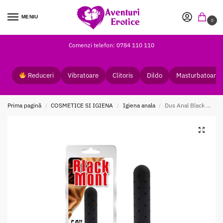
MENIU
0
Comenzi telefon: 0784 110 110
Reduceri
Vibratoare
Clitoris
Dildo
Masturbatoare
Prima pagină
COSMETICE SI IGIENA
Igiena anala
Dus Anal Black Mont Chisa 360 Water Flow
/
/
/