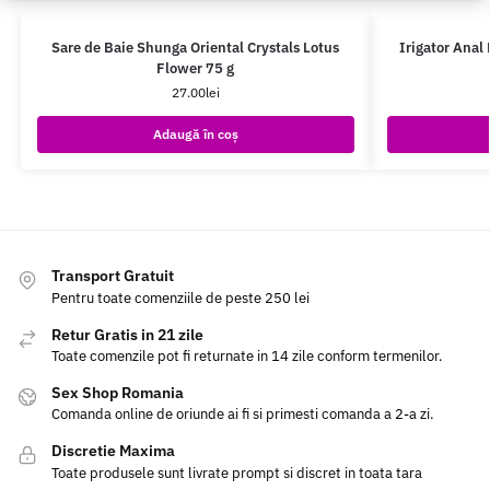
Sare de Baie Shunga Oriental Crystals Lotus
Irigator Anal
Flower 75 g
27.00
lei
Adaugă în coș
Transport Gratuit
Pentru toate comenziile de peste 250 lei
Retur Gratis in 21 zile
Toate comenzile pot fi returnate in 14 zile conform termenilor.
Sex Shop Romania
Comanda online de oriunde ai fi si primesti comanda a 2-a zi.
Discretie Maxima
Toate produsele sunt livrate prompt si discret in toata tara