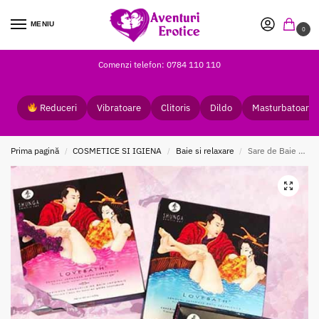
MENIU
0
Comenzi telefon: 0784 110 110
Reduceri
Vibratoare
Clitoris
Dildo
Masturbatoare
Prima pagină
COSMETICE SI IGIENA
Baie si relaxare
Sare de Baie LoveBath
/
/
/