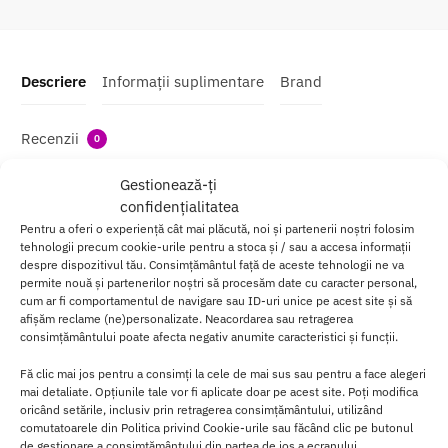
Descriere
Informații suplimentare
Brand
Recenzii
0
Gestionează-ți
Inspirata de ritualurile japoneze, unde erotismul este promovat,
confidențialitatea
aceasta
Sare de Baie LoveBath
, transforma cada, spa-ul sau
Pentru a oferi o experiență cât mai plăcută, noi și partenerii noștri folosim
jacuzzi intr-o zona minunata de culoare si textura, care hidrateaza
tehnologii precum cookie-urile pentru a stoca și / sau a accesa informații
despre dispozitivul tău. Consimțământul față de aceste tehnologii ne va
pielea si parfumeaza camera seducand simturile!
Adaugata in apa,
permite nouă și partenerilor noștri să procesăm date cu caracter personal,
pu
cum ar fi comportamentul de navigare sau ID-uri unice pe acest site și să
lb
afișăm reclame (ne)personalizate. Neacordarea sau retragerea
er
consimțământului poate afecta negativ anumite caracteristici și funcții.
ea
ar
Fă clic mai jos pentru a consimți la cele de mai sus sau pentru a face alegeri
o
mai detaliate. Opțiunile tale vor fi aplicate doar pe acest site. Poți modifica
oricând setările, inclusiv prin retragerea consimțământului, utilizând
m
comutatoarele din Politica privind Cookie-urile sau făcând clic pe butonul
ati
de gestionare a consimțământului din partea de jos a ecranului.