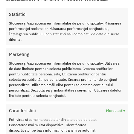
ca
co
Statistici
lor
at
Stocarea și/sau accesarea informațiilor de pe un dispozitiv, Măsurarea
a a
performanței reclamelor, Măsurarea performanței conținutului,
ac
Înțelegerea publicului prin statistici sau combinații de date din surse
diferite.
es
tei
Sa
Marketing
re
Stocarea și/sau accesarea informațiilor de pe un dispozitiv, Utilizarea
de Baie LoveBath,
se dizolva si se re-formeaza in mii de margele
de date limitate pentru a selecta publicitatea, Crearea profilurilor
de gel perlate, delicate care invelesc corpul, hidrateaza si lasa
pentru publicitate personalizată, Utilizarea profilurilor pentru
pielea matasoasa. LoveBath prezinta o oaza a placerii ce umple
selectarea publicității personalizate, Crearea profilurilor de conținut
camera cu un parfum subtil.
personalizat, Utilizarea profilurilor pentru selectarea conținutului
Cantitate:
650 gr.
personalizat, Dezvoltarea și îmbunătățirea serviciilor, Utilizarea datelor
limitate pentru a selecta conținutul.
Arome Disponibile:
Love Bath OceanTemptations,Love Bath
Sensual Lotus si Love Bath Dragon Fruit.
Caracteristici
Mereu activ
Potrivirea și combinarea datelor din alte surse de date,
SKU:
697309068000
Conectarea mai multor dispozitive, Identificarea
Categorii:
COSMETICE SI IGIENA
,
Baie si relaxare
dispozitivelor pe baza informațiilor transmise automat.