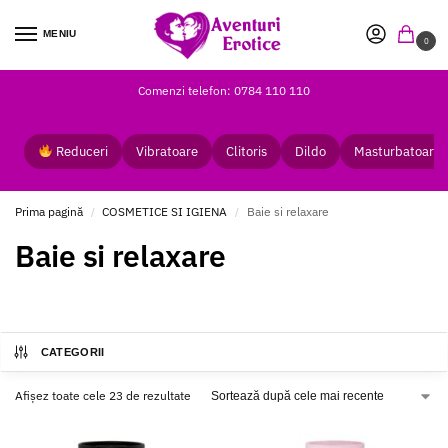
MENIU
0
Comenzi telefon: 0784 110 110
Reduceri
Vibratoare
Clitoris
Dildo
Masturbatoare
Prima pagină
COSMETICE SI IGIENA
Baie si relaxare
/
/
Baie si relaxare
CATEGORII
Afișez toate cele 23 de rezultate