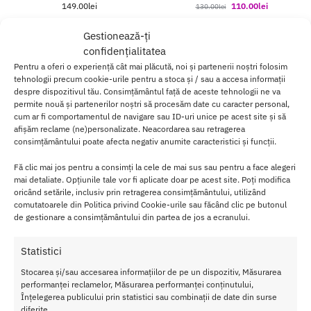
149.00
lei
110.00
lei
130.00
lei
Adaugă în coș
Adaugă în coș
Gestionează-ți
confidențialitatea
Pentru a oferi o experiență cât mai plăcută, noi și partenerii noștri folosim
tehnologii precum cookie-urile pentru a stoca și / sau a accesa informații
despre dispozitivul tău. Consimțământul față de aceste tehnologii ne va
permite nouă și partenerilor noștri să procesăm date cu caracter personal,
cum ar fi comportamentul de navigare sau ID-uri unice pe acest site și să
afișăm reclame (ne)personalizate. Neacordarea sau retragerea
consimțământului poate afecta negativ anumite caracteristici și funcții.
Fă clic mai jos pentru a consimți la cele de mai sus sau pentru a face alegeri
mai detaliate. Opțiunile tale vor fi aplicate doar pe acest site. Poți modifica
oricând setările, inclusiv prin retragerea consimțământului, utilizând
comutatoarele din Politica privind Cookie-urile sau făcând clic pe butonul
de gestionare a consimțământului din partea de jos a ecranului.
Sare de Baie Shunga Oriental
Kit Dilatator Vaginal Wellness
Statistici
Crystals – Ocean Tempations
Purple
Stocarea și/sau accesarea informațiilor de pe un dispozitiv, Măsurarea
500 g
230.00
lei
performanței reclamelor, Măsurarea performanței conținutului,
130.00
lei
Înțelegerea publicului prin statistici sau combinații de date din surse
diferite.