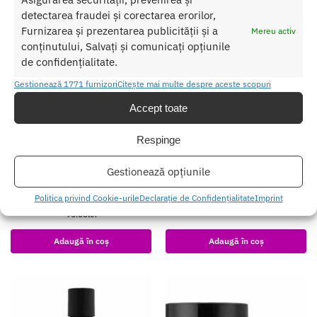
detectarea fraudei și corectarea erorilor,
Furnizarea și prezentarea publicității și a
Mereu activ
conținutului, Salvați și comunicați opțiunile
de confidențialitate.
Gestionează 1771 furnizori
Citește mai multe despre aceste scopuri
Accept toate
Respinge
Gestionează opțiunile
Spumant de Baie Sliquid Lamaie
Crema Iluminatoare Sexy Glow
225 ml
Politica privind Cookie-urile
Declarație de Confidențialitate
Imprint
99.00
lei
95.00
lei
Adaugă în coș
Adaugă în coș