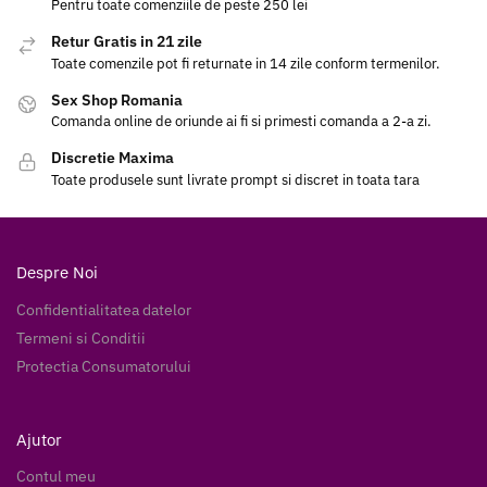
Pentru toate comenziile de peste 250 lei
Retur Gratis in 21 zile
Toate comenzile pot fi returnate in 14 zile conform termenilor.
Sex Shop Romania
Comanda online de oriunde ai fi si primesti comanda a 2-a zi.
Discretie Maxima
Toate produsele sunt livrate prompt si discret in toata tara
Despre Noi
Confidentialitatea datelor
Termeni si Conditii
Protectia Consumatorului
Ajutor
Contul meu