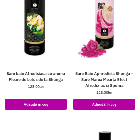
Sare baie Afrodisiaca cu aroma
Sare Baie Aphrodisia Shunga –
Floare de Lotus de la Shunga
Sare Marea Moarta Efect
Afrodiziac si Spuma
128.00
lei
128.00
lei
Adaugă în coș
Adaugă în coș