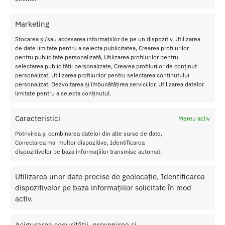
Adaugă în coș
Adaugă în coș
Marketing
Stocarea și/sau accesarea informațiilor de pe un dispozitiv, Utilizarea
de date limitate pentru a selecta publicitatea, Crearea profilurilor
pentru publicitate personalizată, Utilizarea profilurilor pentru
selectarea publicității personalizate, Crearea profilurilor de conținut
personalizat, Utilizarea profilurilor pentru selectarea conținutului
personalizat, Dezvoltarea și îmbunătățirea serviciilor, Utilizarea datelor
limitate pentru a selecta conținutul.
Caracteristici
Mereu activ
Potrivirea și combinarea datelor din alte surse de date,
Conectarea mai multor dispozitive, Identificarea
dispozitivelor pe baza informațiilor transmise automat.
Speculum Vaginal Pussy Opener
Gel de Dus Shunga Frosted
Cherry
49.00
lei
Utilizarea unor date precise de geolocație, Identificarea
60.00
lei
dispozitivelor pe baza informațiilor solicitate în mod
activ.
Adaugă în coș
Adaugă în coș
Asigurarea securității, prevenirea și