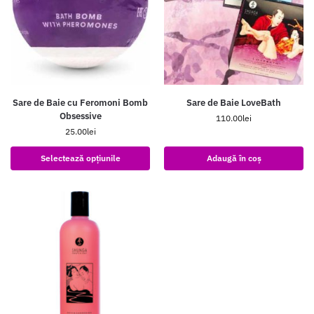
Sare de Baie cu Feromoni Bomb
Sare de Baie LoveBath
Obsessive
110.00
lei
25.00
lei
Selectează opțiunile
Adaugă în coș