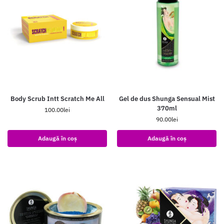
Body Scrub Intt Scratch Me All
Gel de dus Shunga Sensual Mist
370ml
100.00
lei
90.00
lei
Adaugă în coș
Adaugă în coș