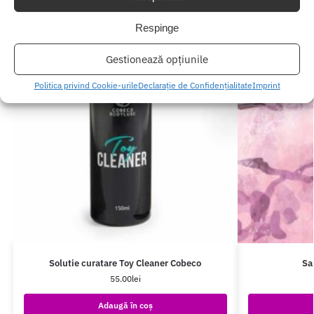
Respinge
Gestionează opțiunile
Politica privind Cookie-urile
Declarație de Confidențialitate
Imprint
Solutie curatare Toy Cleaner Cobeco
Sa
55.00
lei
Adaugă în coș