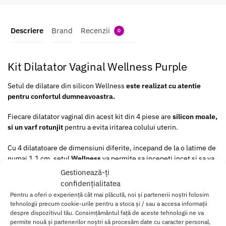
Descriere
Brand
Recenzii
0
Kit Dilatator Vaginal Wellness Purple
Setul de dilatare din silicon Wellness
este realizat cu atentie
pentru confortul dumneavoastra.
Fiecare dilatator vaginal din acest kit din 4 piese are
silicon moale,
si un varf rotunjit
pentru a evita iritarea colului uterin.
Cu 4 dilatatoare de dimensiuni diferite, incepand de la o latime de
numai 1.1 cm, setul
Wellness
va permite sa incepeti incet si sa va
deplasati in sus ori de cate ori va simtiti gata.
Gestionează-ți
confidențialitatea
Avantajele setului de dilatatoare vaginale Welllness Dilator Kit
Pentru a oferi o experiență cât mai plăcută, noi și partenerii noștri folosim
tehnologii precum cookie-urile pentru a stoca și / sau a accesa informații
Sunt facute din silicon;
despre dispozitivul tău. Consimțământul față de aceste tehnologii ne va
Sunt usor de folosit;
permite nouă și partenerilor noștri să procesăm date cu caracter personal,