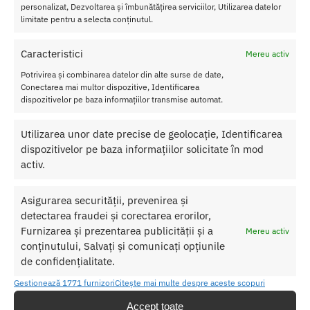
Culoare
-Violet
Kit Dilatator Vaginal Wellness Purple
personalizat, Dezvoltarea și îmbunătățirea serviciilor, Utilizarea datelor
Material
-Silicon
limitate pentru a selecta conținutul.
Rezistent la apa
Caracteristici
Mereu activ
Nu lasati produsul la indemana copiilor.
Potrivirea și combinarea datelor din alte surse de date,
Pentru o utilizare mai usoara utilizati un lubrifiant pe baza de apa.
Conectarea mai multor dispozitive, Identificarea
dispozitivelor pe baza informațiilor transmise automat.
Nu uitati sa curatati produsul inainte si dupa fiecare utilizare cu apa
calda si sapun.
Utilizarea unor date precise de geolocație, Identificarea
dispozitivelor pe baza informațiilor solicitate în mod
Pentru o igienizare suplimentara puteti utiliza un toycleaner.
activ.
Asigurarea securității, prevenirea și
SKU:
819835023425
detectarea fraudei și corectarea erorilor,
Categorii:
COSMETICE SI IGIENA
,
Baie si relaxare
Furnizarea și prezentarea publicității și a
Mereu activ
conținutului, Salvați și comunicați opțiunile
Produse similare
de confidențialitate.
Gestionează 1771 furnizori
Citește mai multe despre aceste scopuri
Accept toate