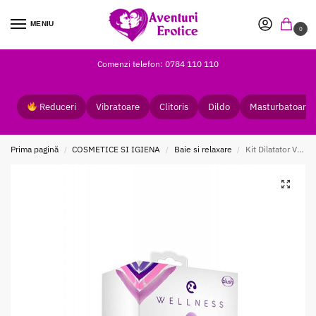
MENIU
0
Comenzi telefon: 0784 110 110
Reduceri
Vibratoare
Clitoris
Dildo
Masturbatoare
Prima pagină
COSMETICE SI IGIENA
Baie si relaxare
Kit Dilatator Vaginal Wellness Purple
/
/
/