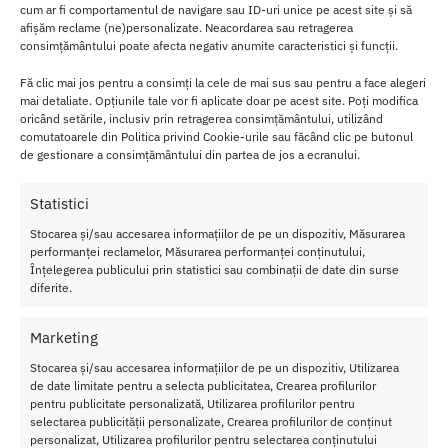
Au culoare si design placut;
cum ar fi comportamentul de navigare sau ID-uri unice pe acest site și să
afișăm reclame (ne)personalizate. Neacordarea sau retragerea
Ajuta la dilatarea vaginului.
consimțământului poate afecta negativ anumite caracteristici și funcții.
Bazele in forma de inima ale acestor dilatatoare sunt o atingere
Fă clic mai jos pentru a consimți la cele de mai sus sau pentru a face alegeri
draguta!
mai detaliate. Opțiunile tale vor fi aplicate doar pe acest site. Poți modifica
oricând setările, inclusiv prin retragerea consimțământului, utilizând
Folositi impreuna cu lubrifiantul dvs. preferat pe baza de apa
comutatoarele din Politica privind Cookie-urile sau făcând clic pe butonul
pentru o inserare mai usoara.
de gestionare a consimțământului din partea de jos a ecranului.
Confectionat din silicon 100% tratat cu platina, setul de dilatare
Statistici
Wellness
este hipoalergenic, ne poros si usor de curatat.
Stocarea și/sau accesarea informațiilor de pe un dispozitiv, Măsurarea
performanței reclamelor, Măsurarea performanței conținutului,
Specificatii Kit Dilatator Vaginal Purple
Înțelegerea publicului prin statistici sau combinații de date din surse
Setul contine 4 dilatatoare
, ce au urmatoarele dimensiuni, de la
diferite.
mic la mare:
Marketing
8.8 cm lungime si 1.1 cm in diametru
11.8 cm lungime si 1.7 cm in diametru
Stocarea și/sau accesarea informațiilor de pe un dispozitiv, Utilizarea
de date limitate pentru a selecta publicitatea, Crearea profilurilor
13.8 cm lungime si 2.3 cm in diametru
pentru publicitate personalizată, Utilizarea profilurilor pentru
14.8 cm lungime si 2.9 cm in diametru
selectarea publicității personalizate, Crearea profilurilor de conținut
personalizat, Utilizarea profilurilor pentru selectarea conținutului