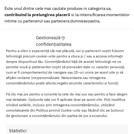
Este unul dintre cele mai cautate produse in categoria sa,
contribuind la prelungirea placerii
si la intensificarea momentelor
intime cu partenerul sau partenera dumneavoastra.
Datorita importantei satisfactiei sexuale pentru fiecare individ,
Gestionează-ți
gelul TORO este conceput special pentru a
reduce sensibilitatea
confidențialitatea
penisului
, facilitand astfel extinderea placerii sexuale pentru o
Pentru a oferi o experiență cât mai plăcută, noi și partenerii noștri folosim
perioada mai indelungata.
tehnologii precum cookie-urile pentru a stoca și / sau a accesa informații
despre dispozitivul tău. Consimțământul față de aceste tehnologii ne va
Indiferent daca suferiti de ejaculare precoce sau doriti sa va
permite nouă și partenerilor noștri să procesăm date cu caracter personal,
prelungiti placerea sexuala, gelul TORO este potrivit pentru
cum ar fi comportamentul de navigare sau ID-uri unice pe acest site și să
ambele situatii.
afișăm reclame (ne)personalizate. Neacordarea sau retragerea
consimțământului poate afecta negativ anumite caracteristici și funcții.
Formulat cu ingrediente speciale care reduc sensibilitatea fara a
Fă clic mai jos pentru a consimți la cele de mai sus sau pentru a face alegeri
diminua senzatiile placute, gelul TORO
este sigur pentru uz
, fiind
mai detaliate. Opțiunile tale vor fi aplicate doar pe acest site. Poți modifica
testat dermatologic si lipsit de substante nocive pentru sanatate.
oricând setările, inclusiv prin retragerea consimțământului, utilizând
comutatoarele din Politica privind Cookie-urile sau făcând clic pe butonul
Este important de subliniat ca utilizarea gelului TORO
nu
de gestionare a consimțământului din partea de jos a ecranului.
afecteaza
dorinta sexuala sau erectia.
Statistici
Dimpotriva, acesta
poate imbunatati
experienta sexuala si