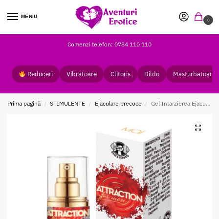
MENIU
0
Comenzi telefon: 0784 110 110
Reduceri
Vibratoare
Clitoris
Dildo
Masturbatoare
Prima pagină
STIMULENTE
Ejaculare precoce
Gel Intarzierea Ejacularii Retarding Attraction Toro 30 ml pentru Barbati
/
/
/