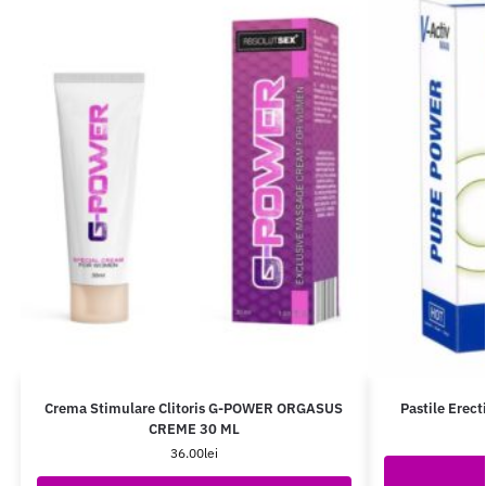
Crema Stimulare Clitoris G-POWER ORGASUS
Pastile Erect
CREME 30 ML
36.00
lei