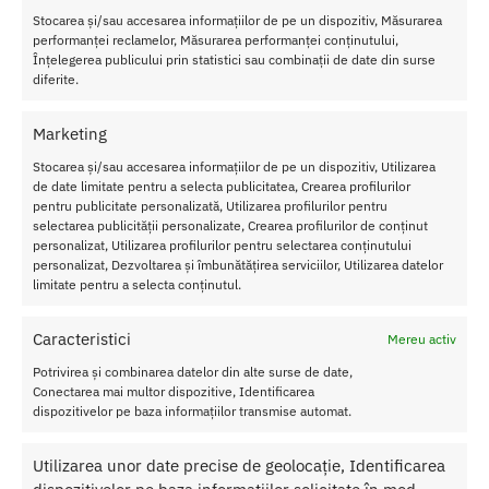
satisfactia generala in cuplu.
Stocarea și/sau accesarea informațiilor de pe un dispozitiv, Măsurarea
performanței reclamelor, Măsurarea performanței conținutului,
In concluzie, gelul retardant de distractie TORO este un produs
Înțelegerea publicului prin statistici sau combinații de date din surse
diferite.
eficient si sigur, menit sa va ofere
mai mult timp de bucurie
alaturi
de partenerul sau partenera de viata, fara a afecta placerea
orgasmului.
Marketing
Stocarea și/sau accesarea informațiilor de pe un dispozitiv, Utilizarea
Mod de utilizare
de date limitate pentru a selecta publicitatea, Crearea profilurilor
pentru publicitate personalizată, Utilizarea profilurilor pentru
Aplicati o cantitate suficienta de gel pe penis, apoi masati usor
selectarea publicității personalizate, Crearea profilurilor de conținut
pana cand intra in piele.
personalizat, Utilizarea profilurilor pentru selectarea conținutului
personalizat, Dezvoltarea și îmbunătățirea serviciilor, Utilizarea datelor
Efectul apare in 15-20 de minute si poate dura pana la 2 ore.
limitate pentru a selecta conținutul.
Cantitate
: 30 ml
Caracteristici
Mereu activ
Sex
: Pentru Barbati
Ingrediente
: Apa, Ulei de Ricin Hidrogenat, Fenoxietanol,
Potrivirea și combinarea datelor din alte surse de date,
Conectarea mai multor dispozitive, Identificarea
Hidroxid de sodiu, glicerina, alcool, glicerilina, Extract de con
dispozitivelor pe baza informațiilor transmise automat.
Humulus Lupulus, Tropolone, Extract de miez Avena Sativa,
Limonen
Testat dermatologic!
Utilizarea unor date precise de geolocație, Identificarea