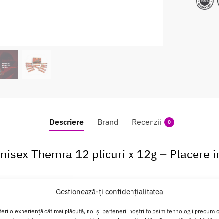
Descriere
Brand
Recenzii
0
nisex Themra 12 plicuri x 12g – Placere i
Gestionează-ți confidențialitatea
ra 12 plicuri x 12g este un produs 100% natural, pe baza de p
rezentat in plicuri individuale, acest magiun afrodiziac este ide
feri o experiență cât mai plăcută, noi și partenerii noștri folosim tehnologii precum 
 convenabila. Combina darurile miraculoase ale naturii intr-o f