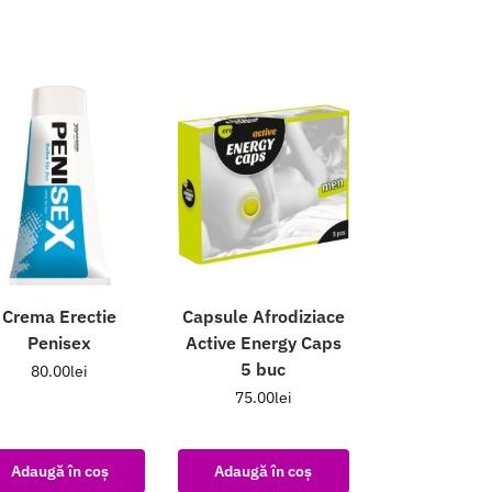
Crema Erectie
Capsule Afrodiziace
Penisex
Active Energy Caps
5 buc
80.00
lei
75.00
lei
Adaugă în coș
Adaugă în coș