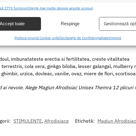
sul foarte usor de transportat si de depozitat. Pastrati-le intr-
ristici
Mer
ză 1771 furnizori
Citește mai multe despre aceste scopuri
ea și combinarea datelor din alte surse de date, Conectarea mai multor
ive, Identificarea dispozitivelor pe baza informațiilor transmise automat.
Gestionează opț
Accept toate
Respinge
eie
area unor date precise de geolocație, Identificarea dispozitivelor pe
icuri individuale
Politica privind Cookie-urile
Declarație de Confidențialitate
Imprint
formațiilor solicitate în mod activ.
area securității, prevenirea și detectarea fraudei și corectarea
doul, imbunatateste erectia si fertilitatea, creste vitalitatea
r, Furnizarea și prezentarea publicității și a conținutului,
Mer
 terrestris, cola vera, ginkgo biloba, lesser galangal, mulberry
 și comunicați opțiunile de confidențialitate.
ghimbir, urzica, dovleac, vanilie, ovaz, miere de flori, scortiso
nd ai nevoie. Alege Magiun Afrodisiac Unisex Themra 12 plicuri 
gorii:
STIMULENTE
,
Afrodisiace
Etichetă:
Magiun Afrodisiac