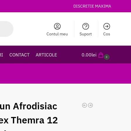
DISCRETIE MAXIMA
Contul meu
Suport
Cos
RI
CONTACT
ARTICOLE
0.00
lei
0
un Afrodisiac
ex Themra 12