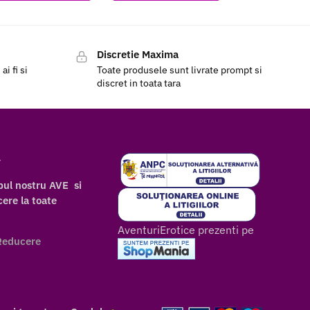
Discretie Maxima
i fi si
Toate produsele sunt livrate prompt si
discret in toata tara
r
bul nostru AVE si
ere la toate
AventuriErotice prezenti pe
Reducere