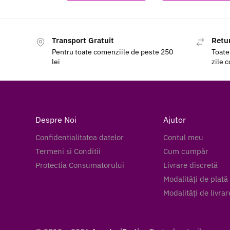
Transport Gratuit
Retur
Pentru toate comenziile de peste 250
Toate
lei
zile 
Despre Noi
Ajutor
Confidentialitatea datelor
Contul meu
Termeni si Conditii
Cum cumpăr
Protectia Consumatorului
Livrare discretă
Modalități de plată
Modalități de livrar