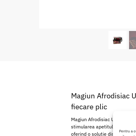
Magiun Afrodisiac U
fiecare plic
Magiun Afrodisiac Unisex Them
stimularea apetitului sexual. P
Pentru a o
oferind o solutie discreta si