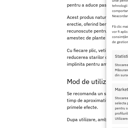
urile pent
pentru a aduce pasiune si vita
tehnologii
comportame
Neacordare
Acest produs natural poate con
erectie, oferind beneficii ata
Fă clic ma
recunoscute pentru proprietati
vor fi apli
consimțămâ
amestec de plante ce actionea
de gestion
Cu fiecare plic, veti redescop
Statist
reducerea starilor de oboseal
implinita pentru ambii partene
Stocarea
Măsurare
din surse
Mod de utilizare pe
Market
Se recomanda un singur plic pe
Stocarea
timp de aproximativ un minut i
selecta p
primele efecte.
pentru se
profilur
Utilizare
Dupa utilizare, ambalajul poa