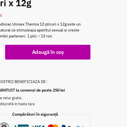
ri x 12g
ei
disiac Unisex Themra 12 plicuri x 12g este un
natural ce stimuleaza apetitul sexual si creste
ambii parteneri. 1 plic – 13 ron
Adaugă în coș
NOSTRII BENEFICIAZA DE :
GRATUIT la comenzi de peste 250 lei
e retur gratis.
 discretă in toata tara
Cumpărături în siguranță