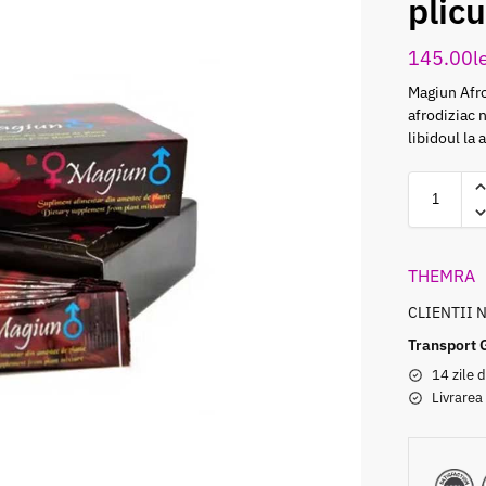
plicu
145.00
l
Magiun Afro
afrodiziac 
libidoul la 
THEMRA
CLIENTII 
Transport 
14 zile d
Livrarea