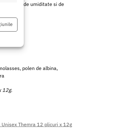
un loc ferit de umiditate si de
eu activ
iunile
eu activ
 molasses, polen de albina,
ara
x 12g.
 Unisex Themra 12 plicuri x 12g