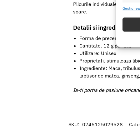
Plicurile individuale fac produ
Caracte
Gestionea
soare.
Potrivir
dispozit
Detalii si ingrediente ch
Utiliz
Forma de prezentare: 12 pl
baza in
Cantitate: 12 g per plic
Utilizare: Unisex
Asigur
Proprietati: stimuleaza libi
erorilo
Ingrediente: Maca, tribulus
Salvați
laptisor de matca, ginseng, 
Ia-ti portia de pasiune orica
SKU:
0745125029528
Cate