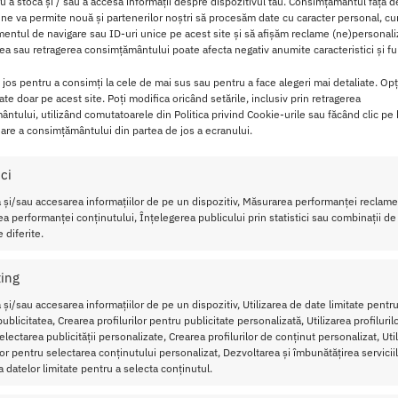
ru a stoca și / sau a accesa informații despre dispozitivul tău. Consimțământul față 
litate in viata sexuala.
 ne va permite nouă și partenerilor noștri să procesăm date cu caracter personal, cum
ntul de navigare sau ID-uri unice pe acest site și să afișăm reclame (ne)personali
a sau retragerea consimțământului poate afecta negativ anumite caracteristici și fun
tribui la imbunatatirea fluxului sanguin, la cresterea libidoulu
t barbatilor, cat si femeilor. Ingredientele precum Maca, Tribulu
i jos pentru a consimți la cele de mai sus sau pentru a face alegeri mai detaliate. Opț
le lor afrodiziace, ajutand la imbunatatirea tonusului muscular s
cate doar pe acest site. Poți modifica oricând setările, inclusiv prin retragerea
ntului, utilizând comutatoarele din Politica privind Cookie-urile sau făcând clic pe
za in armonie cu corpul, fara efecte secundare nedorite.
are a consimțământului din partea de jos a ecranului.
eri placerea si increderea. Formula sa cu extracte de plante at
ici
a sexuala si la cresterea energiei, asigurand o experienta sexu
ri.
 și/sau accesarea informațiilor de pe un dispozitiv, Măsurarea performanței reclamel
a performanței conținutului, Înțelegerea publicului prin statistici sau combinații de
 diferite.
ntru efecte rapide
ing
 zi, pe stomacul gol. Pentru a beneficia de un efect mai rapid,
 și/sau accesarea informațiilor de pe un dispozitiv, Utilizarea de date limitate pentru
nainte de a-l inghiti. In interval de 30-45 de minute dupa util
ublicitatea, Crearea profilurilor pentru publicitate personalizată, Utilizarea profiluril
lectarea publicității personalizate, Crearea profilurilor de conținut personalizat, Uti
ilor pentru selectarea conținutului personalizat, Dezvoltarea și îmbunătățirea serviciil
a datelor limitate pentru a selecta conținutul.
te fi aruncat. Produsul este usor de consumat si nu necesita p