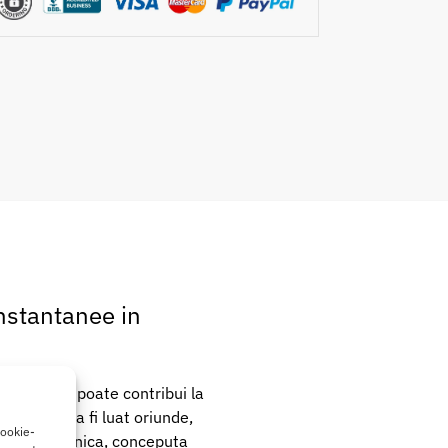
nstantanee in
lante, ce poate contribui la
al pentru a fi luat oriunde,
cookie-
ormula puternica, conceputa