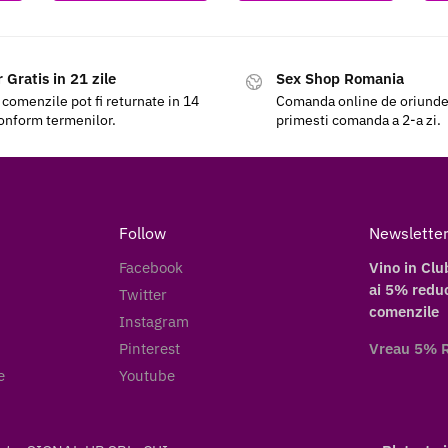
 Gratis in 21 zile
Sex Shop Romania
 comenzile pot fi returnate in 14
Comanda online de oriunde a
conform termenilor.
primesti comanda a 2-a zi.
Follow
Newslette
Facebook
Vino in Clu
ai 5% reduc
Twitter
comenzile
Instagram
Pinterest
Vreau 5% 
e
Youtube