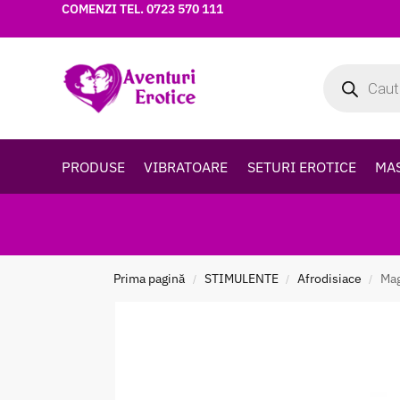
COMENZI TEL.
0723 570 111
PRODUSE
VIBRATOARE
SETURI EROTICE
MA
Prima pagină
STIMULENTE
Afrodisiace
Mag
/
/
/