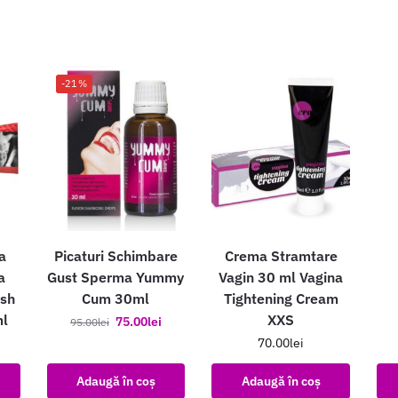
-21%
a
Picaturi Schimbare
Crema Stramtare
a
Gust Sperma Yummy
Vagin 30 ml Vagina
ish
Cum 30ml
Tightening Cream
ml
XXS
75.00
lei
95.00
lei
70.00
lei
Adaugă în coș
Adaugă în coș