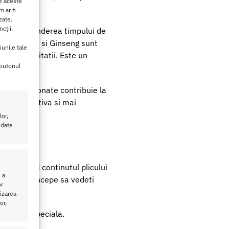
de aceste
 ar fi
zate.
cții.
i si la extinderea timpului de
s Terrestris si Ginseng sunt
iunile tale
i a fertilitatii. Este un
 butonul
ent selectionate contribuie la
ala mai activa si mai
or,
 date
 mestecati continutul plicului
 a
izare veti incepe sa vedeti
or
lizarea
or,
reparare speciala.