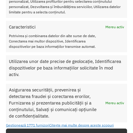
talen
personalizat, Utilizarea profilurilor pentru selectarea conținutului
personalizat, Dezvoltarea și îmbunătățirea serviciilor, Utilizarea datelor
e,
limitate pentru a selecta conținutul.
ulei
de ricin hidrogenat peg-40, dihidrojazmonat de metil, parfum, ulei
de frunze de eucalipt globulus, sorbat de potasiu, benzoat de
Caracteristici
Mereu activ
sodiu, acid citric, limonen, cumarina, lininal, citral.
Potrivirea și combinarea datelor din alte surse de date,
Conectarea mai multor dispozitive, Identificarea
Cantitate
:100 ml.
dispozitivelor pe baza informațiilor transmise automat.
Fabricat in
: Germania
Utilizarea unor date precise de geolocație, Identificarea
dispozitivelor pe baza informațiilor solicitate în mod
activ.
SKU:
4042342005066
Asigurarea securității, prevenirea și
Categorii:
PARFUM CU FEROMONI
,
Parfum cu feromoni pentru
detectarea fraudei și corectarea erorilor,
el
Furnizarea și prezentarea publicității și a
Mereu activ
conținutului, Salvați și comunicați opțiunile
de confidențialitate.
Produse similare
Gestionează 1771 furnizori
Citește mai multe despre aceste scopuri