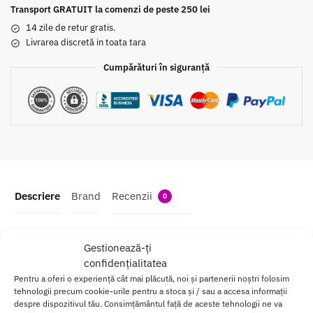
Transport GRATUIT la comenzi de peste 250 lei
14 zile de retur gratis.
Livrarea discretă in toata tara
Cumpărături în siguranță
Descriere
Brand
Recenzii
0
Parfum cu Feromoni pentru Bărbați Pat și
Gestionează-ți
confidențialitatea
Corp
Pentru a oferi o experiență cât mai plăcută, noi și partenerii noștri folosim
tehnologii precum cookie-urile pentru a stoca și / sau a accesa informații
Feromonii
stimuleaza dorintele
naturale pentru o atractie
despre dispozitivul tău. Consimțământul față de aceste tehnologii ne va
suplimentara.