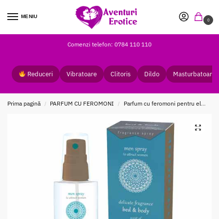
MENIU
0
Comenzi telefon: 0784 110 110
Reduceri
Vibratoare
Clitoris
Dildo
Masturbatoare
Prima pagină
PARFUM CU FEROMONI
Parfum cu feromoni pentru el
Par
/
/