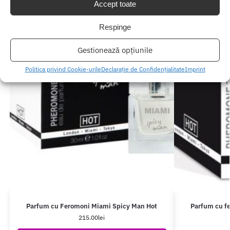
Accept toate
Respinge
Gestionează opțiunile
Politica privind Cookie-urile
Declarație de Confidențialitate
Imprint
Parfum cu Feromoni Miami Spicy Man Hot
Parfum cu f
215.00
lei