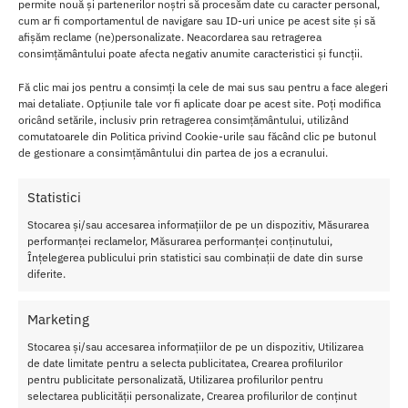
permite nouă și partenerilor noștri să procesăm date cu caracter personal,
cum ar fi comportamentul de navigare sau ID-uri unice pe acest site și să
Poate fi folosit pe pat sau pe corp.
afișăm reclame (ne)personalizate. Neacordarea sau retragerea
consimțământului poate afecta negativ anumite caracteristici și funcții.
Raspandeste mirosul minunat de chihlimbar si menta japoneza.
Fă clic mai jos pentru a consimți la cele de mai sus sau pentru a face alegeri
mai detaliate. Opțiunile tale vor fi aplicate doar pe acest site. Poți modifica
Acest spray este special creat pentru barbati
pentru a atrage
oricând setările, inclusiv prin retragerea consimțământului, utilizând
femei.
comutatoarele din Politica privind Cookie-urile sau făcând clic pe butonul
de gestionare a consimțământului din partea de jos a ecranului.
Ingre
dient
Statistici
e:
acvat
Stocarea și/sau accesarea informațiilor de pe un dispozitiv, Măsurarea
ic
performanței reclamelor, Măsurarea performanței conținutului,
(apa)
Înțelegerea publicului prin statistici sau combinații de date din surse
diferite.
,
tetra
metil
Marketing
aceti
Stocarea și/sau accesarea informațiilor de pe un dispozitiv, Utilizarea
locta
de date limitate pentru a selecta publicitatea, Crearea profilurilor
hidro
pentru publicitate personalizată, Utilizarea profilurilor pentru
naph
selectarea publicității personalizate, Crearea profilurilor de conținut