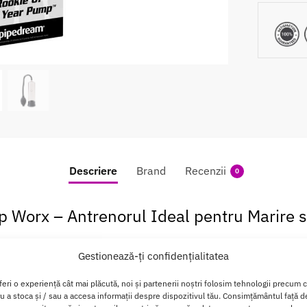
Descriere
Brand
Recenzii
0
orx – Antrenorul Ideal pentru Marire si 
 sine incep cu controlul. Pompa Rookie Pump Worx este instru
Gestionează-ți confidențialitatea
aza puterea si dimensiunea la care ai visat. Cu un design de ti
ga durata, fara compromisuri.
feri o experiență cât mai plăcută, noi și partenerii noștri folosim tehnologii precum 
ru a stoca și / sau a accesa informații despre dispozitivul tău. Consimțământul față 