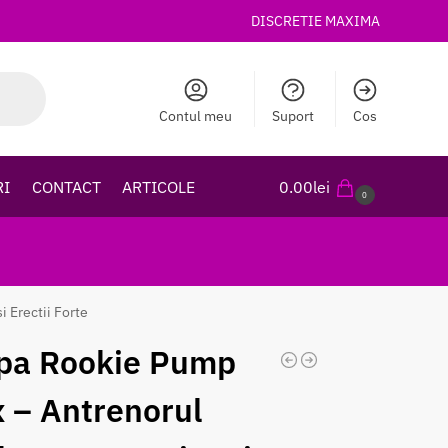
DISCRETIE MAXIMA
Contul meu
Suport
Cos
RI
CONTACT
ARTICOLE
0.00
lei
0
 Erectii Forte
pa Rookie Pump
 – Antrenorul