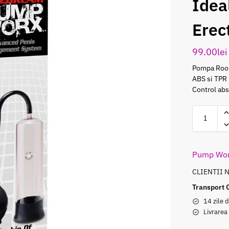
Idea
Erect
99.00
lei
Pompa Rooki
ABS si TPR 
Control abs
Pump Wo
CLIENTII 
Transport 
14 zile d
Livrarea