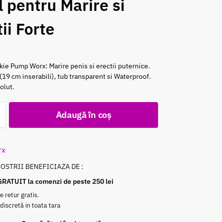
l pentru Marire si
ii Forte
e Pump Worx: Marire penis si erectii puternice.
(19 cm inserabili), tub transparent si Waterproof.
olut.
Adaugă în coș
rx
NOSTRII BENEFICIAZA DE :
GRATUIT la comenzi de peste 250 lei
e retur gratis.
 discretă in toata tara