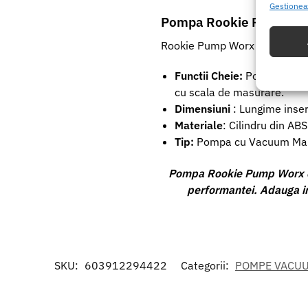
Gestionea
Pompa Rookie Pump Worx:
Potrivir
dispozit
Rookie Pump Worx este un kit 
Utiliz
Functii Cheie:
Pompa de tip 
baza in
cu scala de masurare.
Dimensiuni
: Lungime inser
Asigur
Materiale
: Cilindru din ABS
erorilo
Tip:
Pompa cu Vacuum Manua
Salvați
Pompa Rookie Pump Worx est
performantei. Adauga in 
SKU:
603912294422
Categorii:
POMPE VACU