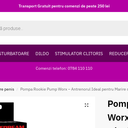
Transport Gratuit pentru comenzi de peste 250 lei
STURBATOARE
DILDO
STIMULATOR CLITORIS
REDUCE
Comenzi telefon: 0784 110 110
re penis
Pompa Rookie Pump Worx – Antrenorul Ideal pentru Marire si
/
Pom
Worx