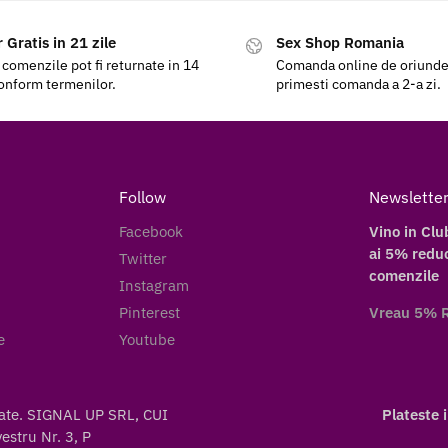
 Gratis in 21 zile
Sex Shop Romania
 comenzile pot fi returnate in 14
Comanda online de oriunde a
conform termenilor.
primesti comanda a 2-a zi.
Follow
Newslette
Facebook
Vino in Clu
ai 5% reduc
Twitter
comenzile
Instagram
Pinterest
Vreau 5% 
e
Youtube
vate. SIGNAL UP SRL, CUI
Plateste 
stru Nr. 3, P