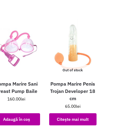
Out of stock
ompa Marire Sani
Pompa Marire Penis
reast Pump Baile
Trojan Developer 18
cm
160.00
lei
65.00
lei
Adaugă în coș
Citește mai mult