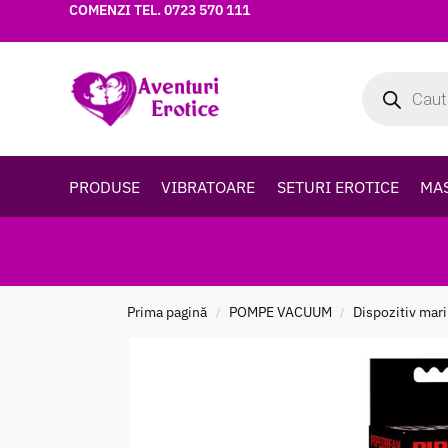
COMENZI TEL.
0723 570 111
PRODUSE
VIBRATOARE
SETURI EROTICE
MA
Prima pagină
POMPE VACUUM
Dispozitiv mari
/
/