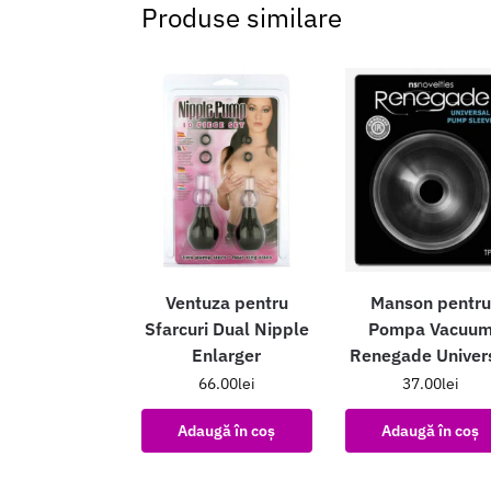
Produse similare
Ventuza pentru
Manson pentru
Sfarcuri Dual Nipple
Pompa Vacuu
Enlarger
Renegade Univer
66.00
lei
37.00
lei
Adaugă în coș
Adaugă în coș