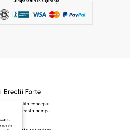
Cumpărături în siguranță
Erectii Forte
mentul de elita conceput
p medical, aceasta pompa
cookie-
de aceste