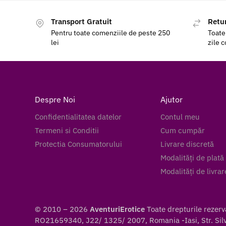
Transport Gratuit
Retur
Pentru toate comenziile de peste 250
Toate
lei
zile 
Despre Noi
Ajutor
Confidentialitatea datelor
Contul meu
Termeni si Conditii
Cum cumpăr
Protectia Consumatorului
Livrare discretă
Modalități de plată
Modalități de livrar
© 2010 – 2026
AventuriErotice
Toate drepturile rezer
RO21659340, J22/ 1325/ 2007, Romania -Iasi, Str. Silve