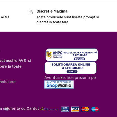
Discretie Maxima
i fi si
Toate produsele sunt livrate prompt si
discret in toata tara
r
bul nostru AVE si
ere la toate
AventuriErotice prezenti pe
Reducere
in siguranta cu Cardul