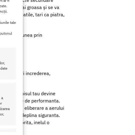
na, fara efecte secundare
 ar fi
zate.
ai mare, mai groasa și se va
cții.
ectii pulsatile, tari ca piatra,
iunile tale
 butonul
taneu presiunea prin
nta
or,
 date
 a-ti spori increderea,
dea cum penisul tau devine
 a
nd esecurile de performanta.
or
 Supapa de eliberare a aerului
lizarea
or,
ilizare in deplina siguranta.
 erectia dorita, inelul o
eu activ