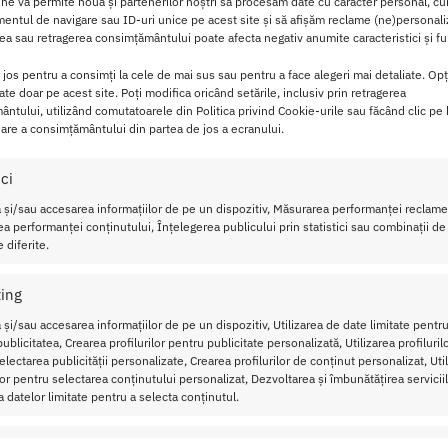
 oferi dimensiunea si increderea la care ai visat dintotdeau
 ne va permite nouă și partenerilor noștri să procesăm date cu caracter personal, cum
ntul de navigare sau ID-uri unice pe acest site și să afișăm reclame (ne)personali
e a bilei pompei de tip medical, tija ta de placere va creste m
a sau retragerea consimțământului poate afecta negativ anumite caracteristici și fun
nzi in deschiderea neteda și flexibila din PVC, vei descoperi er
a mai mult
i jos pentru a consimți la cele de mai sus sau pentru a face alegeri mai detaliate. Opț
cate doar pe acest site. Poți modifica oricând setările, inclusiv prin retragerea
ntului, utilizând comutatoarele din Politica privind Cookie-urile sau făcând clic pe
rmite sa-ti urmaresti penisul cum creste si poti elibera instan
are a consimțământului din partea de jos a ecranului.
rare a aerului de pe cilindrul pompei.
ici
orx: Crestere Vizibila, Durata si Sigura
 și/sau accesarea informațiilor de pe un dispozitiv, Măsurarea performanței reclamel
a performanței conținutului, Înțelegerea publicului prin statistici sau combinații de
uala este solutia ideala pentru a-ti imbunatati performanta si
 diferite.
 eficienta.
ing
 fiecare actionare a pompei de tip medical, vei simti si vei ve
 și/sau accesarea informațiilor de pe un dispozitiv, Utilizarea de date limitate pentru
de putere. Creeaza erectii tari ca piatra care dureaza, elimina
ublicitatea, Crearea profilurilor pentru publicitate personalizată, Utilizarea profiluril
transparent iti permite sa monitorizezi cresterea in timp real.
lectarea publicității personalizate, Crearea profilurilor de conținut personalizat, Uti
ilor pentru selectarea conținutului personalizat, Dezvoltarea și îmbunătățirea serviciil
rarea instantanee a presiunii, asigurand un control total si o ut
a datelor limitate pentru a selecta conținutul.
chetul include un inel de erectie din silicon. Odata ce ai obtinut
ctul si intensificand placerea.
ristici
Mer