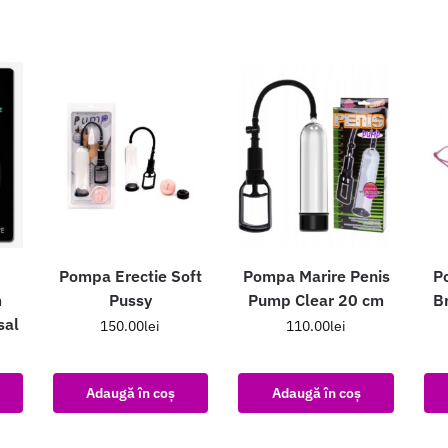
Pompa Erectie Soft
Pompa Marire Penis
P
m
Pussy
Pump Clear 20 cm
B
sal
150.00
lei
110.00
lei
Adaugă în coș
Adaugă în coș