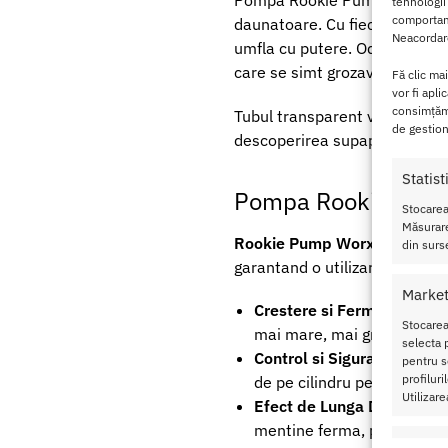
Pompa Rookie Pump Worx iti va
tehnologii
comportame
daunatoare. Cu fiecare apasar
Neacordare
umfla cu putere. Odata ce patru
care se simt grozav si dureaz
Fă clic ma
vor fi apli
consimțămâ
Tubul transparent vidat iti pe
de gestion
descoperirea supapei de elibe
Statist
Pompa Rookie Pump W
Stocarea
Măsurare
Rookie Pump Worx
pompa man
din surse
garantand o utilizare sigura si
Market
Crestere si Fermitate:
Prin
Stocarea
mai mare, mai gros si plin 
selecta p
Control si Siguranta:
Tubul 
pentru se
profilur
de pe cilindru permite elibe
Utilizare
Efect de Lunga Durata
: Pa
mentine ferma, prelungind a
Caracte