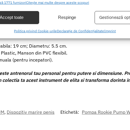
ză 1771 furnizori
Citește mai multe despre aceste scopuri
 Functii, Materiale si Dimensiuni
ea și combinarea datelor din alte surse de date, Conectarea mai multor
ive, Identificarea dispozitivelor pe baza informațiilor transmise automat.
Gestionează opț
Accept toate
Respinge
complet, ideal pentru a incepe calatoria ta de performanta.
area unor date precise de geolocație, Identificarea dispozitivelor pe
Politica privind Cookie-urile
Declarație de Confidențialitate
Imprint
medical, Supapa de eliberare a aerului, Inel de erectie din sil
formațiilor solicitate în mod activ.
abila: 19 cm; Diametru: 5.5 cm.
area securității, prevenirea și detectarea fraudei și corectarea
 Plastic, Manson din PVC flexibil.
r, Furnizarea și prezentarea publicității și a conținutului,
Mer
la (pentru incepatori).
 și comunicați opțiunile de confidențialitate.
e antrenorul tau personal pentru putere si dimensiune. Pre
colectia ta acest instrument de elita si transforma dorinta in 
UM
,
Dispozitiv marire penis
Etichetă:
Pompa Rookie Pump Worx