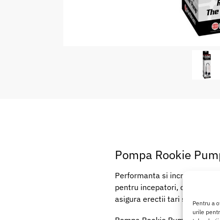
Pompa Rookie Pump W
Performanta si increderea in
pentru incepatori, care livre
asigura erectii tari si de lun
Pentru a o
urile pent