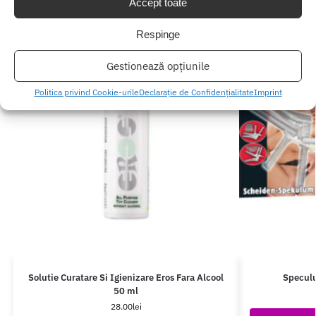
Accept toate
Respinge
Gestionează opțiunile
Politica privind Cookie-urile
Declarație de Confidențialitate
Imprint
Solutie Curatare Si Igienizare Eros Fara Alcool
Specul
50 ml
28.00
lei