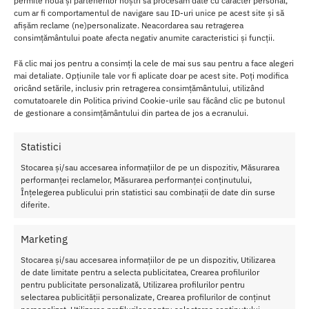
permite nouă și partenerilor noștri să procesăm date cu caracter personal,
Patru saibe din silicon:
Asigura etanseitatea perfecta si
cum ar fi comportamentul de navigare sau ID-uri unice pe acest site și să
previne scurgerile, contribuind la o utilizare igienica si sigura.
afișăm reclame (ne)personalizate. Neacordarea sau retragerea
Doua duze de pulverizare multidirectionale
: Disponibile in
consimțământului poate afecta negativ anumite caracteristici și funcții.
lungimi si diametre diferite, permit personalizarea experientei
Fă clic mai jos pentru a consimți la cele de mai sus sau pentru a face alegeri
de curatare pentru un confort optim.
mai detaliate. Opțiunile tale vor fi aplicate doar pe acest site. Poți modifica
oricând setările, inclusiv prin retragerea consimțământului, utilizând
Caracteristici Sistem Irigare Anala Hydro
comutatoarele din Politica privind Cookie-urile sau făcând clic pe butonul
de gestionare a consimțământului din partea de jos a ecranului.
Series Sly Sprinkle:
Statistici
Diametru
: 1,5 cm si 2,3 cm, pentru optiuni variate de
pulverizare.
Stocarea și/sau accesarea informațiilor de pe un dispozitiv, Măsurarea
performanței reclamelor, Măsurarea performanței conținutului,
Lungime
: 7,4 cm si 10,9 cm pentru duze, si 100 cm pentru
Înțelegerea publicului prin statistici sau combinații de date din surse
furtun.
diferite.
Material
: O combinatie de metal pentru furtun si silicon pentru
saibe, garantand durabilitate si confort.
Marketing
Culoare
: Argintie, adaugand un aspect elegant si modern.
Stocarea și/sau accesarea informațiilor de pe un dispozitiv, Utilizarea
Utilizare si Ingrijire:
de date limitate pentru a selecta publicitatea, Crearea profilurilor
pentru publicitate personalizată, Utilizarea profilurilor pentru
Curatare
: Se recomanda spalarea cu apa calduta si sapun,
selectarea publicității personalizate, Crearea profilurilor de conținut
folosind un detergent pentru ustensile, inainte si dupa fiecare