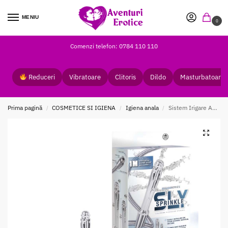
MENIU
0
Comenzi telefon: 0784 110 110
Reduceri
Vibratoare
Clitoris
Dildo
Masturbatoare
Prima pagină
COSMETICE SI IGIENA
Igiena anala
Sistem Irigare Anala Hydro Series Sly Sprinkle
/
/
/