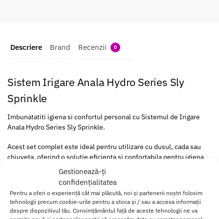
Descriere
Brand
Recenzii
0
Sistem Irigare Anala Hydro Series Sly
Sprinkle
Imbunatatiti igiena si confortul personal cu Sistemul de Irigare
Anala Hydro Series Sly Sprinkle.
Acest set complet este ideal pentru utilizare cu dusul, cada sau
chiuveta, oferind o solutie eficienta si confortabila pentru igiena
anala.
Gestionează-ți
confidențialitatea
Setul
include:
Pentru a oferi o experiență cât mai plăcută, noi și partenerii noștri folosim
tehnologii precum cookie-urile pentru a stoca și / sau a accesa informații
Furtun de dus din otel inoxidabil
: Flexibil si rezistent, cu o
despre dispozitivul tău. Consimțământul față de aceste tehnologii ne va
lungime de 1 metru, asigura o utilizare usoara si confortabila.