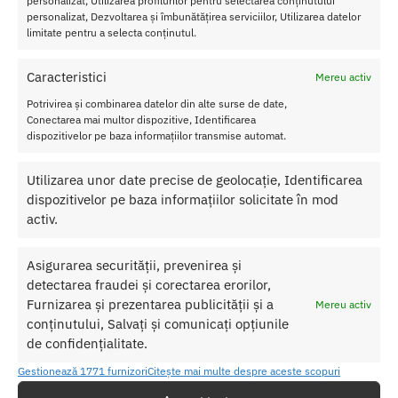
personalizat, Utilizarea profilurilor pentru selectarea conținutului
utilizare.
personalizat, Dezvoltarea și îmbunătățirea serviciilor, Utilizarea datelor
Lubrifiere
: Folositi lubrifiant pe baza de apa pentru un confort
limitate pentru a selecta conținutul.
suplimentar.
Caracteristici
Mereu activ
Indiferent daca sunteti in cautarea unei solutii pentru igiena
Potrivirea și combinarea datelor din alte surse de date,
zilnica sau doriti sa adaugati un element de ingrijire personala in
Conectarea mai multor dispozitive, Identificarea
rutina dumneavoastra, Sistemul Irigare Anala Hydro Series Sly
dispozitivelor pe baza informațiilor transmise automat.
Sprinkle ofera performanta de inalta calitate si versatilitate.
Ideal pentru cupluri care doresc sa imbunatateasca experientele
Utilizarea unor date precise de geolocație, Identificarea
lor intime cu un produs de incredere si eficient.
dispozitivelor pe baza informațiilor solicitate în mod
activ.
SKU:
4897078636356
Asigurarea securității, prevenirea și
Categorii:
COSMETICE SI IGIENA
,
Igiena anala
detectarea fraudei și corectarea erorilor,
Etichete:
irigator anal
,
Sistem pentru irigare anala
Furnizarea și prezentarea publicității și a
Mereu activ
conținutului, Salvați și comunicați opțiunile
de confidențialitate.
Produse similare
Gestionează 1771 furnizori
Citește mai multe despre aceste scopuri