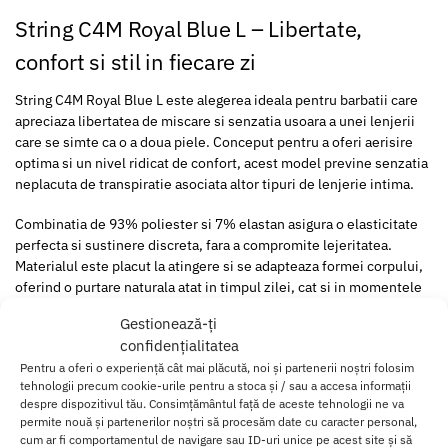
String C4M Royal Blue L – Libertate,
confort si stil in fiecare zi
String C4M Royal Blue L este alegerea ideala pentru barbatii care
apreciaza libertatea de miscare si senzatia usoara a unei lenjerii
care se simte ca o a doua piele. Conceput pentru a oferi aerisire
optima si un nivel ridicat de confort, acest model previne senzatia
neplacuta de transpiratie asociata altor tipuri de lenjerie intima.
Combinatia de 93% poliester si 7% elastan asigura o elasticitate
perfecta si sustinere discreta, fara a compromite lejeritatea.
Materialul este placut la atingere si se adapteaza formei corpului,
oferind o purtare naturala atat in timpul zilei, cat si in momentele
in care vrei sa te simti mai sexy si mai increzator.
Gestionează-ți
confidențialitatea
Culoarea royal blue adauga o nota de rafinament si personalitate,
Pentru a oferi o experiență cât mai plăcută, noi și partenerii noștri folosim
facand din acest string nu doar o piesa functionala, ci si un
tehnologii precum cookie-urile pentru a stoca și / sau a accesa informații
statement de stil. Este potrivit pentru barbati care prefera o
despre dispozitivul tău. Consimțământul față de aceste tehnologii ne va
lenjerie minimalista, dar eficienta si moderna.
permite nouă și partenerilor noștri să procesăm date cu caracter personal,
cum ar fi comportamentul de navigare sau ID-uri unice pe acest site și să