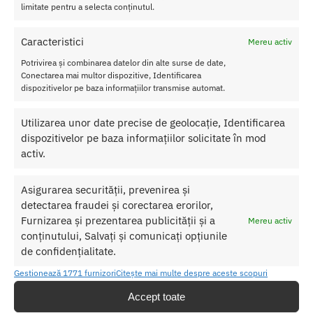
Design minimalist, ideal pentru o senzatie de libertate
limitate pentru a selecta conținutul.
Potrivit pentru purtare zilnica, discret sub orice tinuta
Material respirabil, previne senzatia de transpiratie
Caracteristici
Mereu activ
Marime L, adaptata pentru confort si sustinere optima
Potrivirea și combinarea datelor din alte surse de date,
Conectarea mai multor dispozitive, Identificarea
dispozitivelor pe baza informațiilor transmise automat.
String C4M Royal Blue L – Lenjerie discreta pentru barbati
increzatori
Utilizarea unor date precise de geolocație, Identificarea
dispozitivelor pe baza informațiilor solicitate în mod
activ.
SKU:
3760294776605
Categorii:
LENJERIE BARBATI
,
Bikini
Asigurarea securității, prevenirea și
Etichetă:
String C4M Royal Blue L
detectarea fraudei și corectarea erorilor,
Furnizarea și prezentarea publicității și a
Mereu activ
Produse similare
conținutului, Salvați și comunicați opțiunile
de confidențialitate.
Gestionează 1771 furnizori
Citește mai multe despre aceste scopuri
Accept toate