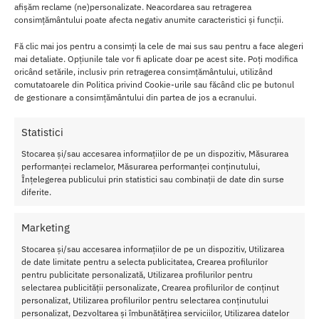
afișăm reclame (ne)personalizate. Neacordarea sau retragerea
Cum sa porti String C4M Royal Blue L cu
consimțământului poate afecta negativ anumite caracteristici și funcții.
incredere
Fă clic mai jos pentru a consimți la cele de mai sus sau pentru a face alegeri
mai detaliate. Opțiunile tale vor fi aplicate doar pe acest site. Poți modifica
Poarta stringul C4M Royal Blue L ca lenjerie de zi cu zi, atunci cand
oricând setările, inclusiv prin retragerea consimțământului, utilizând
iti doresti o senzatie de libertate si discretie sub orice tinuta. Se
comutatoarele din Politica privind Cookie-urile sau făcând clic pe butonul
adapteaza usor atat sub haine stramte, cat si sub articole lejere.
de gestionare a consimțământului din partea de jos a ecranului.
Materialul elastic si fin il face ideal pentru activitati dinamice sau
Statistici
zile aglomerate, fara disconfort. Este alegerea potrivita daca iti
doresti un model sexy, dar si practic.
Stocarea și/sau accesarea informațiilor de pe un dispozitiv, Măsurarea
performanței reclamelor, Măsurarea performanței conținutului,
Înțelegerea publicului prin statistici sau combinații de date din surse
Dupa purtare, spala-l manual sau la un program delicat, la
diferite.
temperaturi joase, pentru a-i mentine forma si elasticitatea.
Uscarea naturala este recomandata pentru a prelungi durata de
viata a materialului.
Marketing
Stocarea și/sau accesarea informațiilor de pe un dispozitiv, Utilizarea
Caracteristici String C4M Royal Blue L
de date limitate pentru a selecta publicitatea, Crearea profilurilor
pentru publicitate personalizată, Utilizarea profilurilor pentru
Compozitie: 93% poliester si 7% elastan pentru echilibru intre
selectarea publicității personalizate, Crearea profilurilor de conținut
sustinere si confort
personalizat, Utilizarea profilurilor pentru selectarea conținutului
Culoare royal blue, cu aspect elegant si modern
personalizat, Dezvoltarea și îmbunătățirea serviciilor, Utilizarea datelor