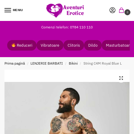
MENIU
0
Comenzi telefon: 0784 110 110
Reduceri
Vibratoare
Clitoris
Dildo
Masturbatoare
Prima pagină
LENJERIE BARBATI
Bikini
String C4M Royal Blue L
/
/
/