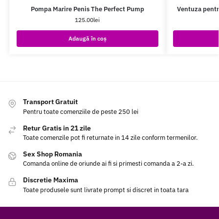
Pompa Marire Penis The Perfect Pump
Ventuza pentr
125.00
lei
Adaugă în coș
Transport Gratuit
Pentru toate comenziile de peste 250 lei
Retur Gratis in 21 zile
Toate comenzile pot fi returnate in 14 zile conform termenilor.
Sex Shop Romania
Comanda online de oriunde ai fi si primesti comanda a 2-a zi.
Discretie Maxima
Toate produsele sunt livrate prompt si discret in toata tara