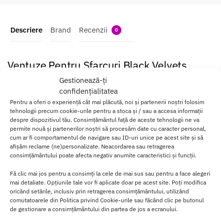
Descriere
Brand
Recenzii
0
Ventuze Pentru Sfarcuri Black Velvets
Gestionează-ți
Stimularea mameloanelor este la fel de minunata ca stimularea
confidențialitatea
vaginala sau a clitorisului,
poate duce la orgasme la fel de
Pentru a oferi o experiență cât mai plăcută, noi și partenerii noștri folosim
puternice
, dar nu toti o putem experimenta.
tehnologii precum cookie-urile pentru a stoca și / sau a accesa informații
despre dispozitivul tău. Consimțământul față de aceste tehnologii ne va
Aici intervine gadgetul senzational!
permite nouă și partenerilor noștri să procesăm date cu caracter personal,
cum ar fi comportamentul de navigare sau ID-uri unice pe acest site și să
Ventuze pentru mamelon care
functioneaza instantaneu!
afișăm reclame (ne)personalizate. Neacordarea sau retragerea
consimțământului poate afecta negativ anumite caracteristici și funcții.
Tot ce trebuie sa faceti este sa le aplicati pe mameloane si sa
Fă clic mai jos pentru a consimți la cele de mai sus sau pentru a face alegeri
apasati pompa si veti simti imediat aspiratia delicioasa, datorita
mai detaliate. Opțiunile tale vor fi aplicate doar pe acest site. Poți modifica
careia
mameloanele vor deveni mai dure
si vor capata forme sexy.
oricând setările, inclusiv prin retragerea consimțământului, utilizând
comutatoarele din Politica privind Cookie-urile sau făcând clic pe butonul
Vor fi
mult mai sensibili
la mangaierea, atingerea sau sarutul unei
de gestionare a consimțământului din partea de jos a ecranului.
persoane dragi.