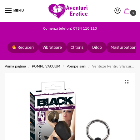
MENIU
0
Comenzi telefon: 0784 110 110
Reduceri
Vibratoare
Clitoris
Dildo
Masturbatoare
Prima pagină
POMPE VACUUM
Pompe sani
Ventuze Pentru Sfarcuri Black Velvets
/
/
/