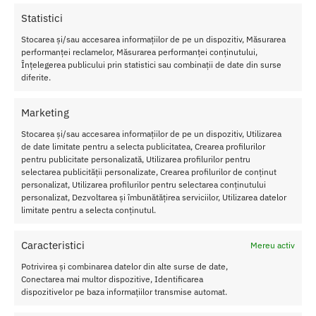
Statistici
Datorita lor, sfarcurile tale vor deveni mai sensibile la mangaieri.
Stocarea și/sau accesarea informațiilor de pe un dispozitiv, Măsurarea
Sfarcurile rigide vor incuraja iubitul tau sa le linga si sa le suga
performanței reclamelor, Măsurarea performanței conținutului,
pana cand vei tipa de placere
Înțelegerea publicului prin statistici sau combinații de date din surse
diferite.
Specificatii Ventuze Pentru Sfarcuri Black Velvets
Marketing
Material
: silicon, metal.
Stocarea și/sau accesarea informațiilor de pe un dispozitiv, Utilizarea
Lungime:
4 cm
de date limitate pentru a selecta publicitatea, Crearea profilurilor
Diametru
2.1 cm
pentru publicitate personalizată, Utilizarea profilurilor pentru
Greutate
: 62 g
selectarea publicității personalizate, Crearea profilurilor de conținut
personalizat, Utilizarea profilurilor pentru selectarea conținutului
Descoperiti intensitatea stimularii-excitarii a unei subtile
personalizat, Dezvoltarea și îmbunătățirea serviciilor, Utilizarea datelor
absorbtii cu ajutorul acestor doua ventuze.
limitate pentru a selecta conținutul.
Caracteristici
Mereu activ
SKU:
4024144526031
Potrivirea și combinarea datelor din alte surse de date,
Categorii:
POMPE VACUUM
,
Pompe sani
Conectarea mai multor dispozitive, Identificarea
Etichetă:
Ventuze Pentru Sfarcuri Black Velvets
dispozitivelor pe baza informațiilor transmise automat.