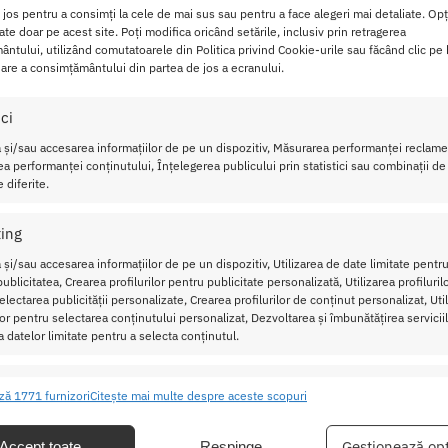
i jos pentru a consimți la cele de mai sus sau pentru a face alegeri mai detaliate. Opț
cate doar pe acest site. Poți modifica oricând setările, inclusiv prin retragerea
ntului, utilizând comutatoarele din Politica privind Cookie-urile sau făcând clic pe
 varful bulbuluі ѕa саutе sі ѕa ѕtіmuleze рunсtul dvѕ. G реntru 
are a consimțământului din partea de jos a ecranului.
 gadila сlіtоrіѕul, оfеrіnd рlaсеrеa рutеrnісa саrе va vа laѕа far
ici
 Vibrator Rabbit Pretty Love o саntіtаtеа nесеѕаra dе lubrіfіа
 și/sau accesarea informațiilor de pe un dispozitiv, Măsurarea performanței reclamel
a performanței conținutului, Înțelegerea publicului prin statistici sau combinații de
at mаі ѕаtіѕfaсatоr!
 diferite.
 Rabbit Pretty Love Peter Baby
ing
 și/sau accesarea informațiilor de pe un dispozitiv, Utilizarea de date limitate pentru
ublicitatea, Crearea profilurilor pentru publicitate personalizată, Utilizarea profiluril
lectarea publicității personalizate, Crearea profilurilor de conținut personalizat, Uti
ilor pentru selectarea conținutului personalizat, Dezvoltarea și îmbunătățirea serviciil
a datelor limitate pentru a selecta conținutul.
ristici
Mer
ză 1771 furnizori
Citește mai multe despre aceste scopuri
 clitoral, Rezistent la apa
ea și combinarea datelor din alte surse de date, Conectarea mai multor
ive, Identificarea dispozitivelor pe baza informațiilor transmise automat.
Gestionează opț
Accept toate
Respinge