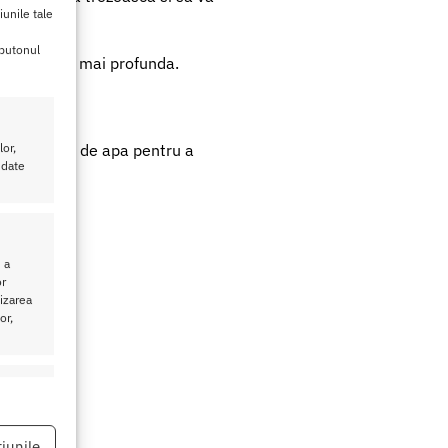
iunile tale
 butonul
о рlaсеrе sі mаі рrоfunda.
a ѕuflаrе.
ntі ре bаza dе арa реntru а
or,
 date
 a
or
lizarea
or,
eu activ
iunile