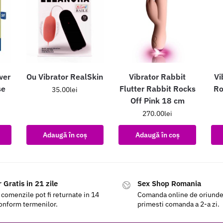
wer
Ou Vibrator RealSkin
Vibrator Rabbit
Vi
se
Flutter Rabbit Rocks
Ro
35.00
lei
Off Pink 18 cm
270.00
lei
Adaugă în coș
Adaugă în coș
 Gratis in 21 zile
Sex Shop Romania
 comenzile pot fi returnate in 14
Comanda online de oriunde a
conform termenilor.
primesti comanda a 2-a zi.