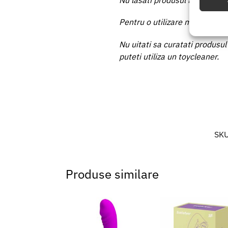
Nu lasati produsul la indemana
Utiliz
Pentru o utilizare mai usoara u
baza in
Nu uitati sa curatati produsul
Asigur
puteti utiliza un toycleaner.
erorilo
Salvați
SK
Produse similare