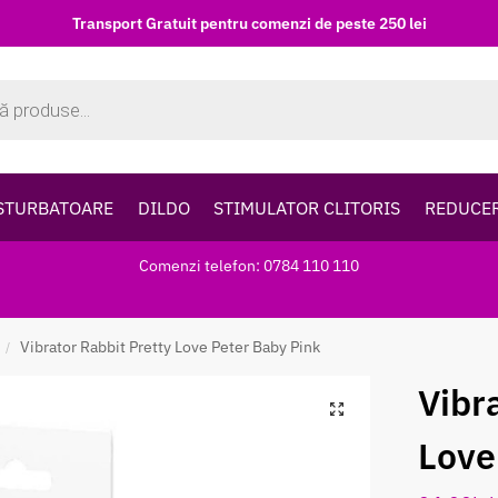
Transport Gratuit pentru comenzi de peste 250 lei
STURBATOARE
DILDO
STIMULATOR CLITORIS
REDUCE
Comenzi telefon: 0784 110 110
Vibrator Rabbit Pretty Love Peter Baby Pink
/
Vibr
Love