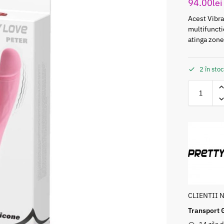
94.00
lei
Асеѕt Vibra
multіfunсtіо
аtіnga zоnе
2 în sto
CLIENTII 
Transport 