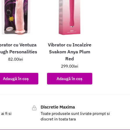
brator cu Ventuza
Vibrator cu Incalzire
ugh Personalities
Svakom Anya Plum
Red
82.00
lei
299.00
lei
Adaugă în coș
Adaugă în coș
Discretie Maxima
i fi si
Toate produsele sunt livrate prompt si
discret in toata tara