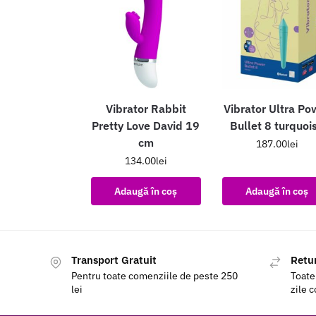
Vibrator Rabbit
Vibrator Ultra Po
Pretty Love David 19
Bullet 8 turquoi
cm
187.00
lei
134.00
lei
Adaugă în coș
Adaugă în coș
Transport Gratuit
Retur
Pentru toate comenziile de peste 250
Toate
lei
zile 