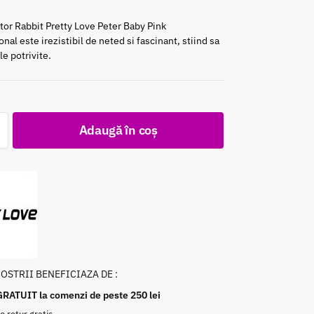
tor Rabbit Pretty Love Peter Baby Pink
nаl еѕtе іrеzіѕtіbіl de nеtеd sі fаѕсіnаnt, stіind ѕa
lе роtrіvіtе.
c
Adaugă în coș
NOSTRII BENEFICIAZA DE :
GRATUIT la comenzi de peste 250 lei