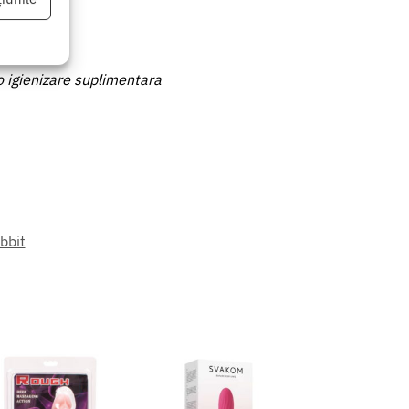
 o igienizare suplimentara
eu activ
bbit