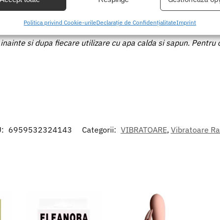
 copiilor.
area unor date precise de geolocație, Identificarea dispozitivelor pe
tilizati un lubrifiant pe baza de apa.
Politica privind Cookie-urile
Declarație de Confidențialitate
Imprint
formațiilor solicitate în mod activ.
 inainte si dupa fiecare utilizare cu apa calda si sapun. Pentru
area securității, prevenirea și detectarea fraudei și corectarea
r, Furnizarea și prezentarea publicității și a conținutului,
Mer
 și comunicați opțiunile de confidențialitate.
U:
6959532324143
Categorii:
VIBRATOARE
,
Vibratoare Ra