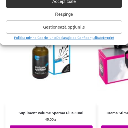
Accept toate
Respinge
Gestionează opțiunile
Politica privind Cookie-urile
Declarație de Confidențialitate
Imprint
Supliment Volume Sperma Plus 30ml
Crema Stimu
45.00
lei