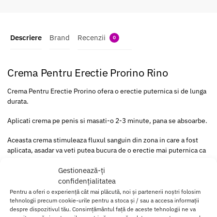
Descriere
Brand
Recenzii
0
Crema Pentru Erectie Prorino Rino
Crema Pentru Erectie Prorino ofera o erectie puternica si de lunga
durata.
Aplicati crema pe penis si masati-o 2-3 minute, pana se absoarbe.
Aceasta crema stimuleaza fluxul sanguin din zona in care a fost
aplicata, asadar va veti putea bucura de o erectie mai puternica ca
oricand.
Gestionează-ți
Aceasta crema este formulata cu ingrediente speciale, care pot
confidențialitatea
ajuta la stimularea circulatiei sangelui in zona genitala,
Pentru a oferi o experiență cât mai plăcută, noi și partenerii noștri folosim
imbunatatind astfel erectiile si intensificand placerea.
tehnologii precum cookie-urile pentru a stoca și / sau a accesa informații
despre dispozitivul tău. Consimțământul față de aceste tehnologii ne va