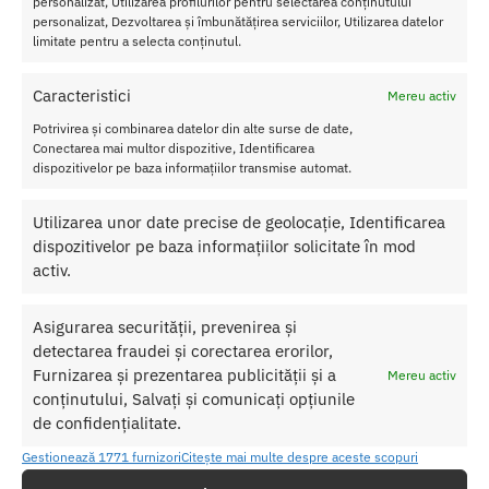
personalizat, Utilizarea profilurilor pentru selectarea conținutului
Crema este usor de aplicat, iar efectele sale pot fi resimtite intr-un
personalizat, Dezvoltarea și îmbunătățirea serviciilor, Utilizarea datelor
timp relativ scurt dupa aplicare. Este recomandat sa se aplice o
limitate pentru a selecta conținutul.
cantitate mica de crema pe penis si sa se maseze usor in piele
inainte de actul sexual.
Caracteristici
Mereu activ
Cu aplicare usoara si efecte rapide, acest produs poate fi o alegere
Potrivirea și combinarea datelor din alte surse de date,
potrivita pentru cei care doresc sa adauge un plus de placere si
Conectarea mai multor dispozitive, Identificarea
satisfactie in viata lor sexuala.
dispozitivelor pe baza informațiilor transmise automat.
Caracteristici Crema Pentru Erectie Prorino Rino
Utilizarea unor date precise de geolocație, Identificarea
Cantitate: 50 ml
dispozitivelor pe baza informațiilor solicitate în mod
activ.
SKU:
4042342004373
Asigurarea securității, prevenirea și
Categorii:
STIMULENTE
,
Creme erotice
detectarea fraudei și corectarea erorilor,
Etichetă:
Crema Pentru Erectie Prorino Rino
Furnizarea și prezentarea publicității și a
Mereu activ
conținutului, Salvați și comunicați opțiunile
de confidențialitate.
Produse similare
Gestionează 1771 furnizori
Citește mai multe despre aceste scopuri