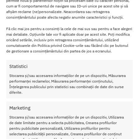
permite nouă și partenerilor noștri să procesăm date cu caracter personal,
Cu un continut de 50 ml, Prorino Rino vine intr-un ambalaj
cum ar fi comportamentul de navigare sau ID-uri unice pe acest site și să
compact si usor de utilizat.
afișăm reclame (ne)personalizate. Neacordarea sau retragerea
consimțământului poate afecta negativ anumite caracteristici și funcții.
Fă clic mai jos pentru a consimți la cele de mai sus sau pentru a face alegeri
mai detaliate. Opțiunile tale vor fi aplicate doar pe acest site. Poți modifica
oricând setările, inclusiv prin retragerea consimțământului, utilizând
comutatoarele din Politica privind Cookie-urile sau făcând clic pe butonul
de gestionare a consimțământului din partea de jos a ecranului.
Statistici
Stocarea și/sau accesarea informațiilor de pe un dispozitiv, Măsurarea
performanței reclamelor, Măsurarea performanței conținutului,
Înțelegerea publicului prin statistici sau combinații de date din surse
diferite.
Marketing
Stocarea și/sau accesarea informațiilor de pe un dispozitiv, Utilizarea
de date limitate pentru a selecta publicitatea, Crearea profilurilor
pentru publicitate personalizată, Utilizarea profilurilor pentru
selectarea publicității personalizate, Crearea profilurilor de conținut