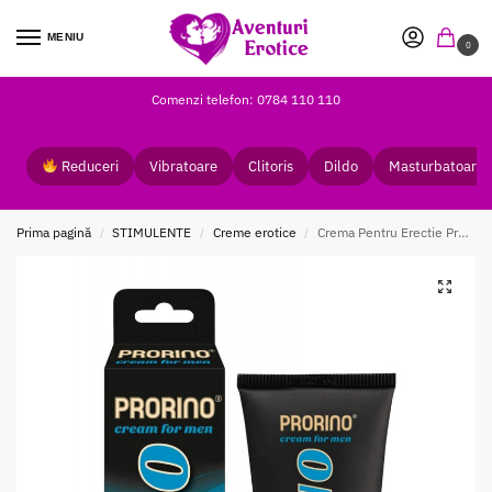
MENIU
0
Comenzi telefon: 0784 110 110
Reduceri
Vibratoare
Clitoris
Dildo
Masturbatoare
Prima pagină
STIMULENTE
Creme erotice
Crema Pentru Erectie Prorino Rino
/
/
/